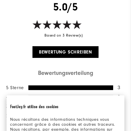
5.0/5
Based on 3 Review(s)
BEWERTUNG SCHREIBEN
Bewertungsverteilung
5 Sterne
3
4 Sterne
0
3 Sterne
0
FootJoy.fr utilise des cookies
2 Sterne
0
Nous récoltons des informations techniques vous
concernant grâce à des cookies et autres traceurs.
1 Stern
0
Nous récoltons, par exemple, des informations sur