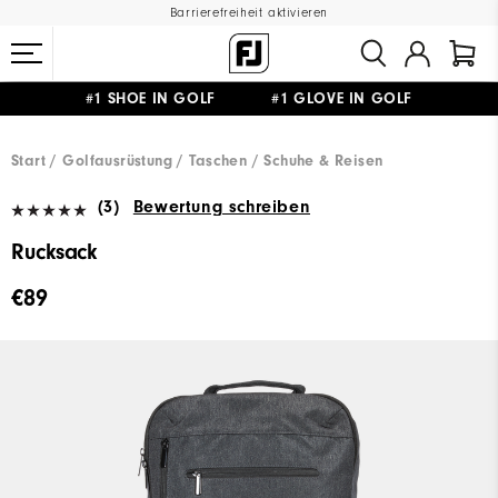
Barrierefreiheit aktivieren
#1 SHOE IN GOLF #1 GLOVE IN GOLF
GRATIS LIEFERUNG
AB 99€
&
GRATIS RÜCKSENDUNG
Start
Golfausrüstung
Taschen / Schuhe & Reisen
(3)
Bewertung schreiben
Rucksack
€89