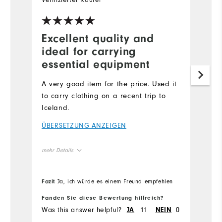
Excellent quality and
M
ideal for carrying
Th
essential equipment
ha
la
A very good item for the price. Used it
to carry clothing on a recent trip to
Ü
Iceland.
me
ÜBERSETZUNG ANZEIGEN
Ov
mehr Details
Ru
Overall Size
Fazit
Ja, ich würde es einem Freund empfehlen
Fa
Runs Small
Runs Large
Fanden Sie diese Bewertung hilfreich?
Fa
Was this answer helpful?
11
0
Wa
JA
NEIN