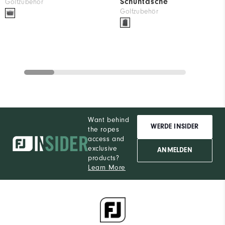
Schuhtasche
Golfzubehör
Golfzubehör
Want behind
WERDE INSIDER
the ropes
access and
exclusive
ANMELDEN
products?
Learn More