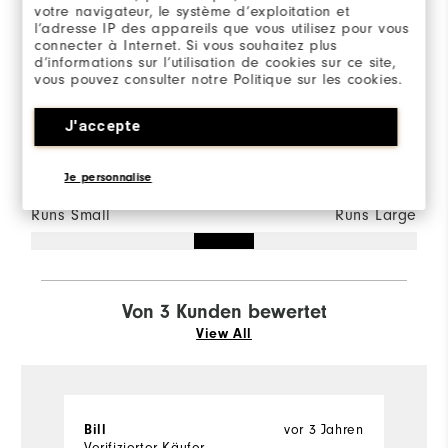
votre navigateur, le système d’exploitation et
100%
der Anwortgeber würden es
l’adresse IP des appareils que vous utilisez pour vous
einem Freund
connecter à Internet. Si vous souhaitez plus
d’informations sur l’utilisation de cookies sur ce site,
weiterempfehlen.
vous pouvez consulter notre Politique sur les cookies.
Sizing/Fit
J'accepte
Overall Size
Je personnalise
Runs Small
Runs Large
Von 3 Kunden bewertet
View All
vor 3 Jahren
Bill
C
Verifizierter Käufer
Ve