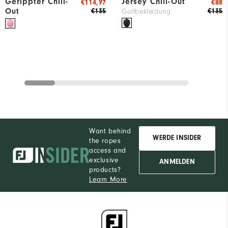
Gerippter Chill-
Jersey Chill-Out
€114,97
€88
Out
€135
€135
Golfbekleidung
Want behind
WERDE INSIDER
the ropes
access and
exclusive
ANMELDEN
products?
Learn More