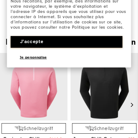
Nous récoltons, par exemple, des informations sur
SCHREIBE DIE ERSTE BEWERTUNG
votre navigateur, le système d’exploitation et
l’adresse IP des appareils que vous utilisez pour vous
connecter à Internet. Si vous souhaitez plus
d’informations sur l’utilisation de cookies sur ce site,
vous pouvez consulter notre Politique sur les cookies.
Dies könnte Sie auch interessieren
J'accepte
Je personnalise
Schnellzugriff
Schnellzugriff