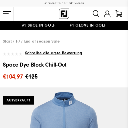
Barrierefreiheit aktivieren
#1 SHOE IN GOLF #1 GLOVE IN GOLF
GRATIS LIEFERUNG
AB 99€
&
GRATIS RÜCKSENDUNG
Start
FJ
End of season Sale
Schreibe die erste Bewertung
Space Dye Block Chill-Out
€104,97
€125
AUSVERKAUFT