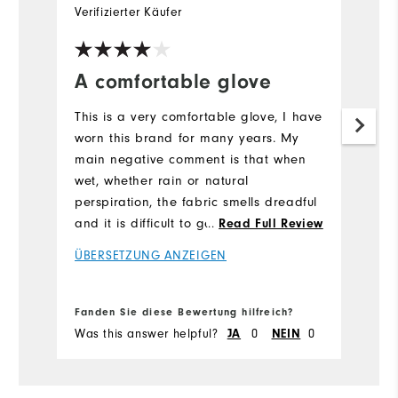
Verifizierter Käufer
Ve
A comfortable glove
I
This is a very comfortable glove, I have
Th
worn this brand for many years. My
we
main negative comment is that when
Ü
wet, whether rain or natural
perspiration, the fabric smells dreadful
and it is difficult to get rid of the
...
Read Full Review
offensive odour.
ÜBERSETZUNG ANZEIGEN
Fa
Fanden Sie diese Bewertung hilfreich?
Fa
Was this answer helpful?
JA
0
NEIN
0
Wa