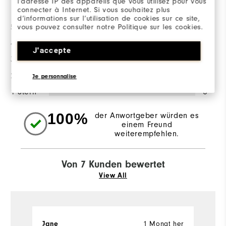
Bewertungsverteilung
l’adresse IP des appareils que vous utilisez pour vous
connecter à Internet. Si vous souhaitez plus
d’informations sur l’utilisation de cookies sur ce site,
5 Sterne
5
vous pouvez consulter notre Politique sur les cookies.
4 Sterne
1
J'accepte
3 Sterne
1
2 Sterne
0
Je personnalise
1 Stern
0
100%
der Anwortgeber würden es
einem Freund
weiterempfehlen.
Von 7 Kunden bewertet
View All
Jane
1 Monat her
E