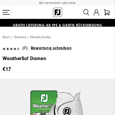
Barrierefreiheit aktivieren
GRATIS LIEFERUNG
AB 99€
&
GRATIS RÜCKSENDUNG
#1 SHOE IN GOLF #1 GLOVE IN GOLF
Start
Damen
Handschuhe
(7)
Bewertung schreiben
WeatherSof Damen
€17