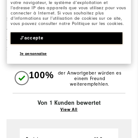
votre navigateur, le système d’exploitation et
Bewertungsverteilung
l’adresse IP des appareils que vous utilisez pour vous
connecter à Internet. Si vous souhaitez plus
d’informations sur l’utilisation de cookies sur ce site,
5 Sterne
1
vous pouvez consulter notre Politique sur les cookies.
4 Sterne
0
J'accepte
3 Sterne
0
2 Sterne
0
Je personnalise
1 Stern
0
100%
der Anwortgeber würden es
einem Freund
weiterempfehlen.
Von 1 Kunden bewertet
View All