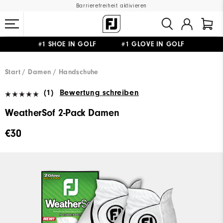
Barrierefreiheit aktivieren
#1 SHOE IN GOLF #1 GLOVE IN GOLF
GRATIS LIEFERUNG
AB 99€
&
GRATIS RÜCKSENDUNG
Start
Damen
Handschuhe
(1)
Bewertung schreiben
WeatherSof 2-Pack Damen
€30