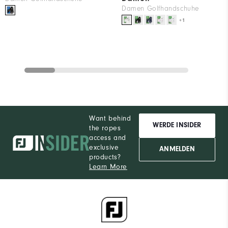
Damen Golfhandschuhe
+1
Want behind
WERDE INSIDER
the ropes
access and
exclusive
ANMELDEN
products?
Learn More