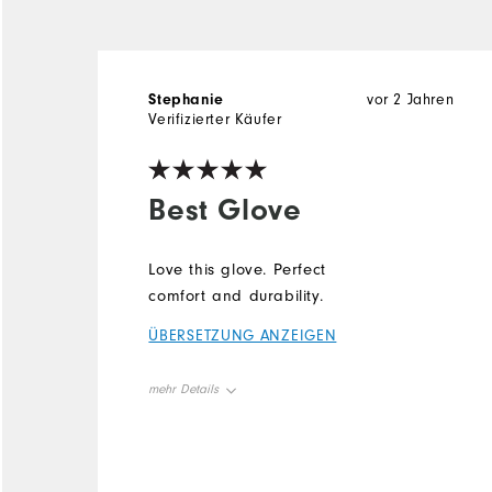
Stephanie
vor 2 Jahren
Verifizierter Käufer
Best Glove
Love this glove. Perfect
comfort and durability.
ÜBERSETZUNG ANZEIGEN
mehr Details
Overall Size
True to size