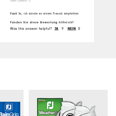
mehr Details
investment in Titlesit
m
equipment. I'd buy them in
c
Overall Size
True to size
Fazit
Ja, ich würde es einem Freund empfehlen
black if they came in black
F
because they simply get
Fanden Sie diese Bewertung hilfreich?
W
nasty looking before they
Was this answer helpful?
JA
9
NEIN
0
h
wear out!