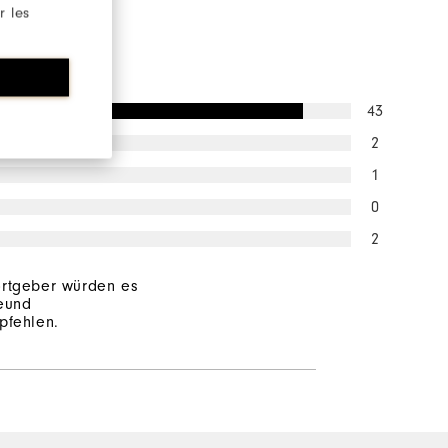
r les
ng
43
2
1
0
2
rtgeber würden es
eund
pfehlen.