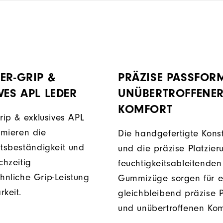
ER-GRIP &
PRÄZISE PASSFOR
VES APL LEDER
UNÜBERTROFFENE
KOMFORT
rip & exklusives APL
mieren die
Die handgefertigte Konst
itsbeständigkeit und
und die präzise Platzier
chzeitig
feuchtigkeitsableitenden
nliche Grip-Leistung
Gummizüge sorgen für e
rkeit.
gleichbleibend präzise 
und unübertroffenen Kom