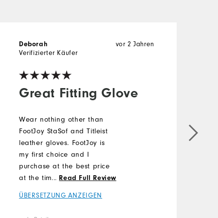
Deborah
vor 2 Jahren
C
Verifizierter Käufer
V
Great Fitting Glove
Wear nothing other than
FootJoy StaSof and Titleist
I
leather gloves. FootJoy is
g
my first choice and I
m
purchase at the best price
t
at the time. Honestly, the FJ
...
Read Full Review
p
Med./Lg. is the best fit for
w
ÜBERSETZUNG ANZEIGEN
me. I've been golfing for 42
o
Ü
years, so I have a huge
s