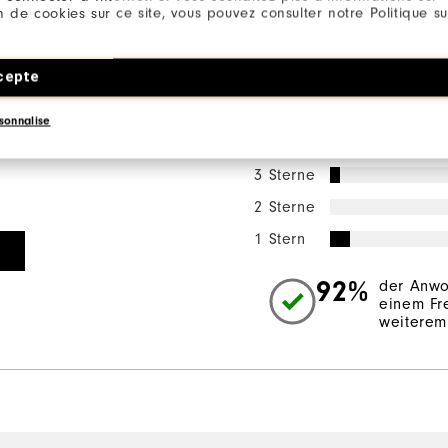
ion de cookies sur ce site, vous pouvez consulter notre Politique su
Bewertungsverteilu
cepte
5 Sterne
sonnalise
4 Sterne
3 Sterne
2 Sterne
1 Stern
92%
der Anwo
einem Fr
weiterem