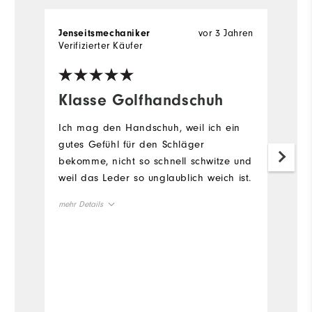
vor 3 Jahren
Jenseitsmechaniker
M
Verifizierter Käufer
Klasse Golfhandschuh
I
G
Ich mag den Handschuh, weil ich ein
gutes Gefühl für den Schläger
Di
bekomme, nicht so schnell schwitze und
u
weil das Leder so unglaublich weich ist.
u
mehr Details
me
Vorteile
Vo
Passform
Qualität
komfortabel
T
Nachteile
Nimmt schnell die Schlägerfarbe auf
G