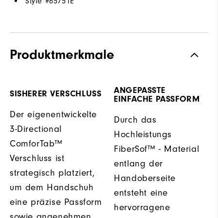
Style #
65751E
Produktmerkmale
ANGEPASSTE
SISHERER VERSCHLUSS
EINFACHE PASSFORM
Der eigenentwickelte
Durch das
3-Directional
Hochleistungs
ComforTab™
FiberSof™ - Material
Verschluss ist
entlang der
strategisch platziert,
Handoberseite
um dem Handschuh
entsteht eine
eine präzise Passform
hervorragene
sowie angenehmen