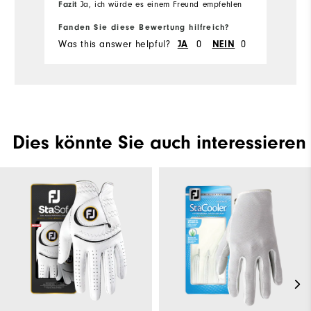
Fazit
Ja, ich würde es einem Freund empfehlen
Fa
Geeignete Verwendung
Freizeit
Fanden Sie diese Bewertung hilfreich?
Fa
Was this answer helpful?
0
0
Wa
JA
NEIN
Dies könnte Sie auch interessieren