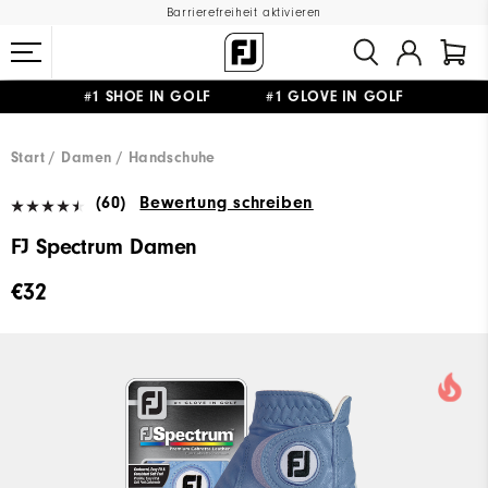
Barrierefreiheit aktivieren
#1 SHOE IN GOLF #1 GLOVE IN GOLF
GRATIS LIEFERUNG
AB 99€
&
GRATIS RÜCKSENDUNG
Start
Damen
Handschuhe
(60)
Bewertung schreiben
FJ Spectrum Damen
€32