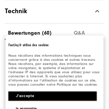
Technik
Bewertungen
(60)
Q&A
FootJoy.fr utilise des cookies
Overall Rating
Nous récoltons des informations techniques vous
concernant grâce à des cookies et autres traceurs.
Nous récoltons, par exemple, des informations sur
4.6/5
votre navigateur, le système d’exploitation et
l’adresse IP des appareils que vous utilisez pour vous
connecter à Internet. Si vous souhaitez plus
d’informations sur l’utilisation de cookies sur ce site,
vous pouvez consulter notre Politique sur les cookies.
Based on 60 Review(s)
J'accepte
BEWERTUNG SCHREIBEN
Je personnalise