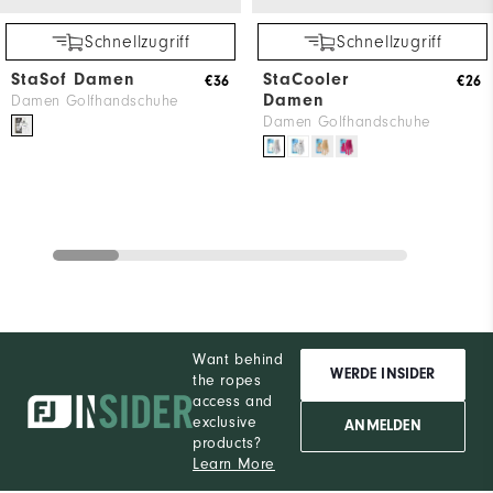
Schnellzugriff
Schnellzugriff
StaSof Damen
StaCooler
€36
€26
Damen
Damen Golfhandschuhe
Damen Golfhandschuhe
Want behind
WERDE INSIDER
the ropes
access and
exclusive
ANMELDEN
products?
Learn More