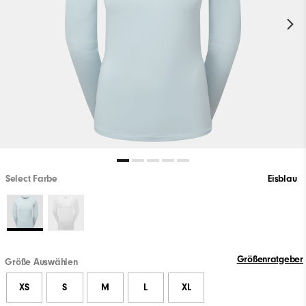
Select Farbe
Eisblau
Größenratgeber
Größe Auswählen
XS
S
M
L
XL