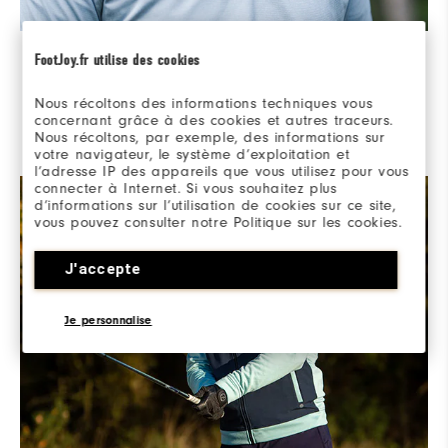
Zweite Verteidigungslinie
FootJoy.fr utilise des cookies
ThermoSeries-Midlayer sind leicht und ideal zum
Nous récoltons des informations techniques vous
Schichten. Sie bestehen aus leistungsstarken Stretch-
concernant grâce à des cookies et autres traceurs.
Materialien, die vielseitigen Schutz vor den Elementen
Nous récoltons, par exemple, des informations sur
bieten, wenn sich die Bedingungen ändern.
votre navigateur, le système d’exploitation et
l’adresse IP des appareils que vous utilisez pour vous
connecter à Internet. Si vous souhaitez plus
d’informations sur l’utilisation de cookies sur ce site,
vous pouvez consulter notre Politique sur les cookies.
J'accepte
Je personnalise