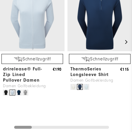
Schnellzugriff
Schnellzugriff
drirelease® Full-
ThermoSeries
€190
€115
Zip Lined
Longsleeve Shirt
Pullover Damen
Damen Golfbekleidung
Damen Golfbekleidung