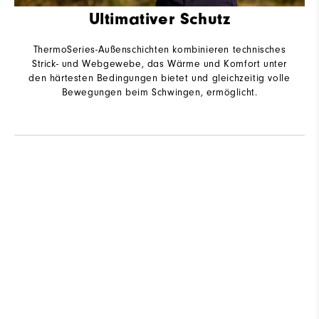
Ultimativer Schutz
ThermoSeries-Außenschichten kombinieren technisches
Strick- und Webgewebe, das Wärme und Komfort unter
den härtesten Bedingungen bietet und gleichzeitig volle
Bewegungen beim Schwingen, ermöglicht.
B
Q
As The Day Evolves, Evolve With It.
Shop ThermoSeries