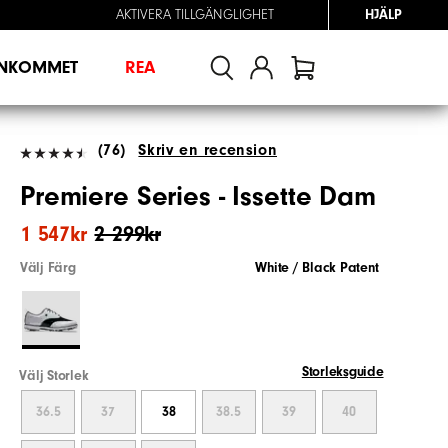
AKTIVERA TILLGÄNGLIGHET
HJÄLP
INKOMMET
REA
(76)
Skriv en recension
Premiere Series - Issette Dam
1 547kr
2 299kr
Välj Färg
White / Black Patent
Storleksguide
Välj Storlek
36.5
37
38
38.5
39
40