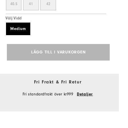
40.5
41
42
Välj Vidd
Medium
LÄGG TILL I VARUKORGEN
Fri Frakt & Fri Retur
Fri standardfrakt över kr999
Detaljer