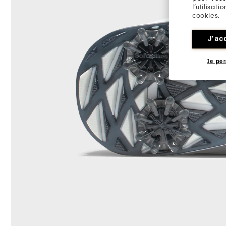
l’utilisat
cookies.
J'ac
Je per