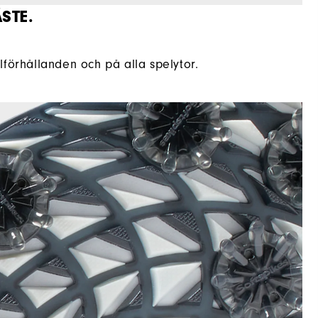
STE.
lförhållanden och på alla spelytor.