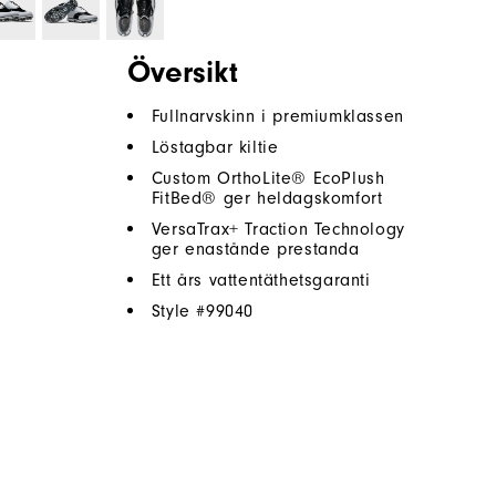
Översikt
Fullnarvskinn i premiumklassen
Löstagbar kiltie
Custom OrthoLite® EcoPlush
FitBed® ger heldagskomfort
VersaTrax+ Traction Technology
ger enastånde prestanda
Ett års vattentäthetsgaranti
Style #
99040