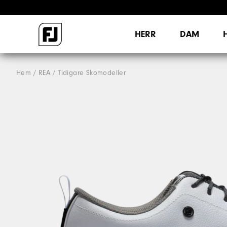
HERR
DAM
Hem
REA
Tidigare Skomodeller