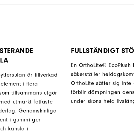
STERANDE
FULLSTÄNDIGT ST
ULA
En OrthoLite® EcoPlush 
säkerställer heldagskomf
yttersulan är tillverkad
OrthoLite sätter sig inte
lement i flera
förblir dämpningen de
 som tillsammans utgör
under skons hela livslän
 med utmärkt fotfäste
derlag. Genomskinliga
ent i gummi ger
ch känsla i