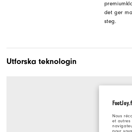
premiumkl
det ger max
steg.
Utforska teknologin
FootJoy.f
Nous réco
et autres
navigateu
pour vous