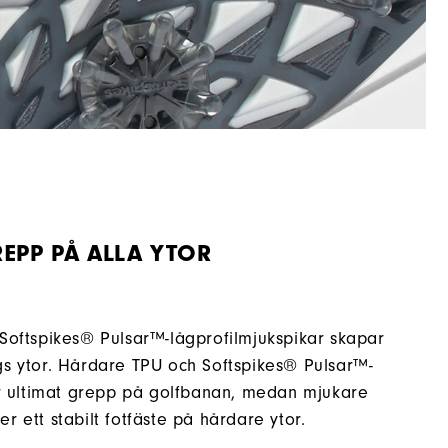
EPP PÅ ALLA YTOR
Softspikes® Pulsar™-lågprofilmjukspikar skapar
gs ytor. Hårdare TPU och Softspikes® Pulsar™-
er ultimat grepp på golfbanan, medan mjukare
 ett stabilt fotfäste på hårdare ytor.