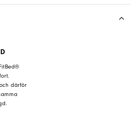
ÖD
FitBed®
ort.
 och därför
nsamma
gd.