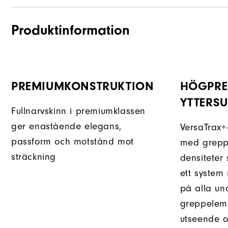
Produktinformation
PREMIUMKONSTRUKTION
HÖGPRE
YTTERS
Fullnarvskinn i premiumklassen
ger enastående elegans,
VersaTrax+-
passform och motstånd mot
med greppe
sträckning
densiteter
ett system
på alla un
greppelem
utseende o