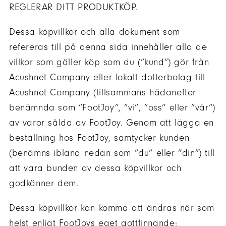
REGLERAR DITT PRODUKTKÖP.
Dessa köpvillkor och alla dokument som
refereras till på denna sida innehåller alla de
villkor som gäller köp som du (”kund”) gör från
Acushnet Company eller lokalt dotterbolag till
Acushnet Company (tillsammans hädanefter
benämnda som ”FootJoy”, ”vi”, ”oss” eller ”vår”)
av varor sålda av FootJoy. Genom att lägga en
beställning hos FootJoy, samtycker kunden
(benämns ibland nedan som ”du” eller ”din”) till
att vara bunden av dessa köpvillkor och
godkänner dem.
Dessa köpvillkor kan komma att ändras när som
helst enligt FootJoys eget gottfinnande;