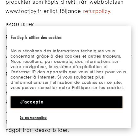
produkter som köpts direkt från webbplatsen
www.footjoy.fr enligt följande
returpolicy.
PRODUKTER
FootJoys produktsortiment, priser och väsentlig
FootJoy.fr utilise des cookies
produktinformation finns tillgängligt på vår
Nous récoltons des informations techniques vous
webbplats. FootJoy har en juridisk skyldighet att
concernant grâce à des cookies et autres traceurs.
Nous récoltons, par exemple, des informations sur
leverera varor i enlighet med kontraktet.
votre navigateur, le système d’exploitation et
l’adresse IP des appareils que vous utilisez pour vous
Produktbilderna på vår webbplats är däremot
connecter à Internet. Si vous souhaitez plus
d’informations sur l’utilisation de cookies sur ce site,
endast till för belysande ändamål. Även om vi
vous pouvez consulter notre Politique sur les cookies.
har gjort allt vi kan för att visa upp färgerna
J'accepte
korrekt kan vi inte garantera att en skärms
visning av färger korrekt återspeglar
Je personnalise
produkternas färger. Din produkt kan variera
något från dessa bilder.