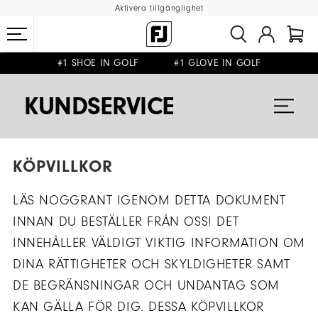
Aktivera tillgänglighet
#1 SHOE IN GOLF #1 GLOVE IN GOLF
FRI FRAKT
FRI RETUR
PÅ ALLA BESTÄLLNINGAR ÖVER 999KR
&
KUNDSERVICE
KÖPVILLKOR
LÄS NOGGRANT IGENOM DETTA DOKUMENT
INNAN DU BESTÄLLER FRÅN OSS! DET
INNEHÅLLER VÄLDIGT VIKTIG INFORMATION OM
DINA RÄTTIGHETER OCH SKYLDIGHETER SAMT
DE BEGRÄNSNINGAR OCH UNDANTAG SOM
KAN GÄLLA FÖR DIG. DESSA KÖPVILLKOR