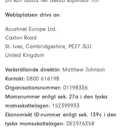
Du kan ladda ner dessa köpvillkor
här.
Webbplatsen drivs av:
Acushnet Europe Ltd.
Caxton Road
St. Ives, Cambridgeshire, PE27 3LU
United Kingdom
Verkställande direktör:
Matthew Johnson
Kontakt:
0800 616198
Organisationsnummer:
01198336
Momsnummer enligt sek. 27a i den tyska
momsskattelagen:
152399933
Ekonomiskt ID-nummer enligt sek. 139c i den
tyska momsskattelagen:
DE2976358