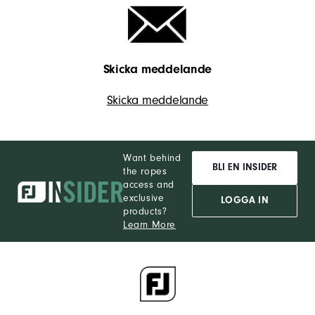
Skicka meddelande
Skicka meddelande
Want behind
BLI EN INSIDER
the ropes
access and
exclusive
LOGGA IN
products?
Learn More