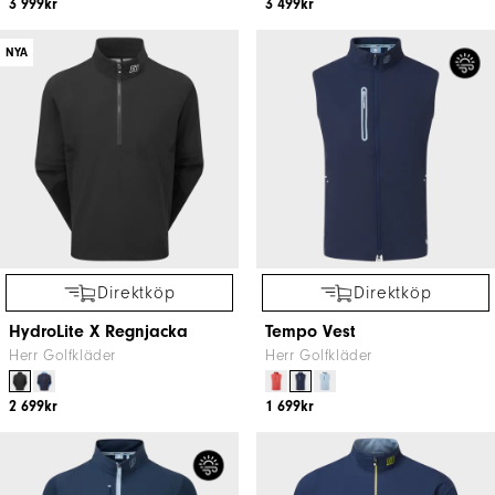
3 999kr
3 499kr
NYA
Direktköp
Direktköp
HydroLite X Regnjacka
Tempo Vest
Herr Golfkläder
Herr Golfkläder
2 699kr
1 699kr