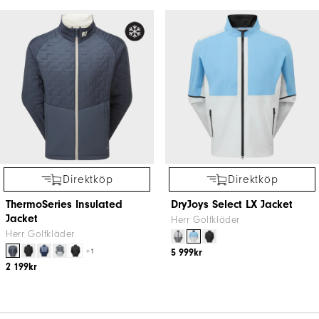
Direktköp
Direktköp
ThermoSeries Insulated
DryJoys Select LX Jacket
Jacket
Herr Golfkläder
Herr Golfkläder
+1
5 999kr
2 199kr