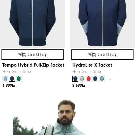
Direktköp
Direktköp
Tempo Hybrid Full-Zip Jacket
HydroLite X Jacket
Herr Golfkläder
Herr Golfkläder
+10
1 999kr
2 699kr