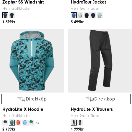
Zephyr SS Windshirt
HydroTour Jacket
Herr Golfkläder
Herr Golfkläder
1 399kr
3 499kr
Direktköp
Direktköp
HydroLite X Hoodie
HydroLite X Trousers
Herr Golfkläder
Herr Golfkläder
+3
2 799kr
1 999kr