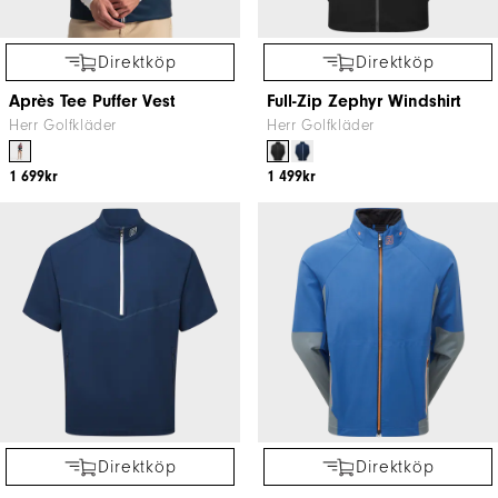
Direktköp
Direktköp
Après Tee Puffer Vest
Full-Zip Zephyr Windshirt
Herr Golfkläder
Herr Golfkläder
1 699kr
1 499kr
Direktköp
Direktköp