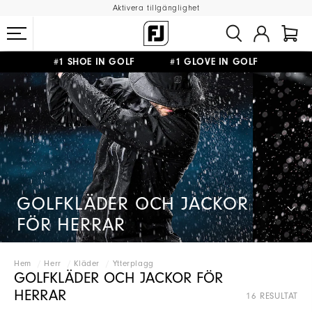
Aktivera tillgänglighet
#1 SHOE IN GOLF #1 GLOVE IN GOLF
FRI FRAKT
PÅ ALLA BESTÄLLNINGAR ÖVER 999KR
&
FRI RETUR
GOLFKLÄDER OCH JACKOR
FÖR HERRAR
Hem
Herr
Kläder
Ytterplagg
GOLFKLÄDER OCH JACKOR FÖR
HERRAR
16 RESULTAT