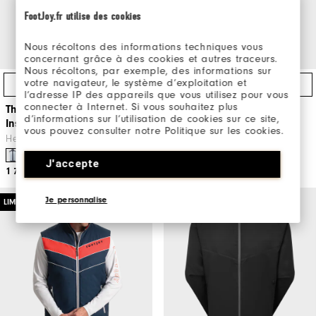
FootJoy.fr utilise des cookies
Nous récoltons des informations techniques vous
concernant grâce à des cookies et autres traceurs.
Nous récoltons, par exemple, des informations sur
votre navigateur, le système d’exploitation et
Direktköp
Direktköp
l’adresse IP des appareils que vous utilisez pour vous
connecter à Internet. Si vous souhaitez plus
ThermoSeries Lightweight
ThermoSeries Lightweight
d’informations sur l’utilisation de cookies sur ce site,
Insulated Vest
Insulated Jacket
vous pouvez consulter notre Politique sur les cookies.
Herr Golfkläder
Herr Golfkläder
J'accepte
1 799kr
1 999kr
Je personnalise
LIMITED EDITION