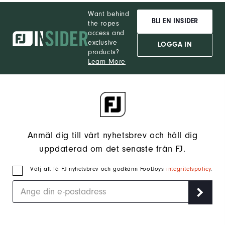
Want behind
BLI EN INSIDER
the ropes
access and
exclusive
LOGGA IN
products?
Learn More
Anmäl dig till vårt nyhetsbrev och håll dig
uppdaterad om det senaste från FJ.
Välj att få FJ nyhetsbrev och godkänn FootJoys
integritetspolicy
.