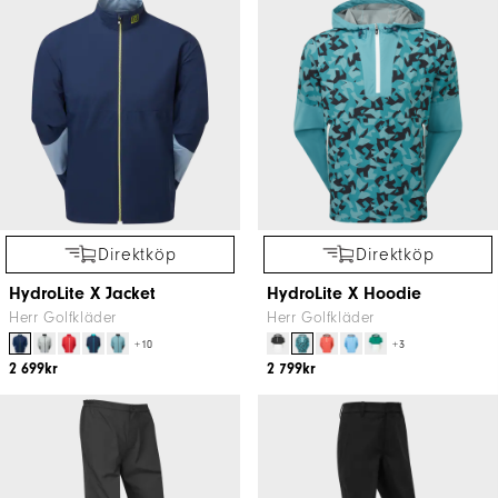
Direktköp
Direktköp
HydroLite X Jacket
HydroLite X Hoodie
Herr Golfkläder
Herr Golfkläder
+10
+3
2 699kr
2 799kr