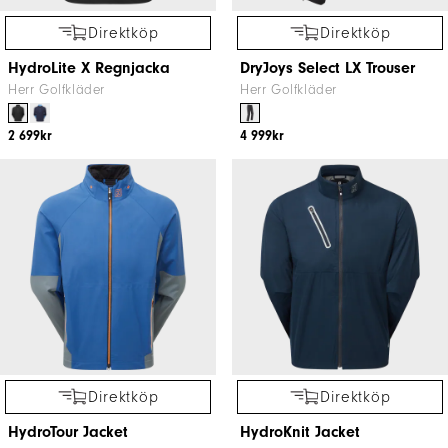
Direktköp
Direktköp
HydroLite X Regnjacka
DryJoys Select LX Trouser
Herr Golfkläder
Herr Golfkläder
2 699kr
4 999kr
Direktköp
Direktköp
HydroTour Jacket
HydroKnit Jacket