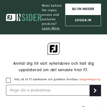
Want behind
BLI EN INSIDER
the ropes
access and
exclusive
LOGGA IN
products?
Learn More
Anmäl dig till vårt nyhetsbrev och håll dig
uppdaterad om det senaste från FJ.
Välj att få FJ nyhetsbrev och godkänn FootJoys
integritetspolicy
.