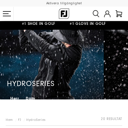
Aktivera tillgänglighet
FRI FRAKT
PÅ ALLA BESTÄLLNINGAR ÖVER 999KR
&
FRI RETUR
#1 SHOE IN GOLF #1 GLOVE IN GOLF
HYDROSERIES
Herr
Dam
20 RESULTAT
Hem
FJ
HydroSeries