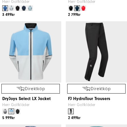
Herr Golfkläder
Herr Golfkläder
3 499kr
2 799kr
Direktköp
Direktköp
DryJoys Select LX Jacket
FJ HydroTour Trousers
Herr Golfkläder
Herr Golfkläder
5 999kr
2 499kr