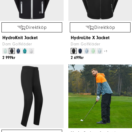
Direktköp
Direktköp
HydroKnit Jacket
HydroLite X Jacket
Dam Golfkläder
Dam Golfkläder
+1
2 999kr
2 699kr