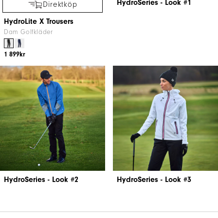
HydroSeries - Look #1
Direktköp
HydroLite X Trousers
Dam Golfkläder
1 899kr
HydroSeries - Look #2
HydroSeries - Look #3