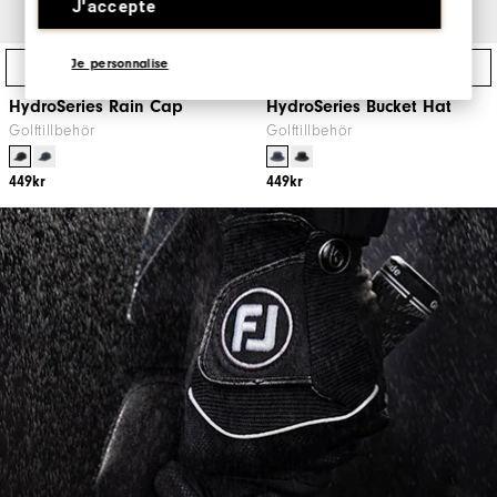
J'accepte
Je personnalise
Direktköp
Direktköp
HydroSeries Rain Cap
HydroSeries Bucket Hat
Golftillbehör
Golftillbehör
449kr
449kr