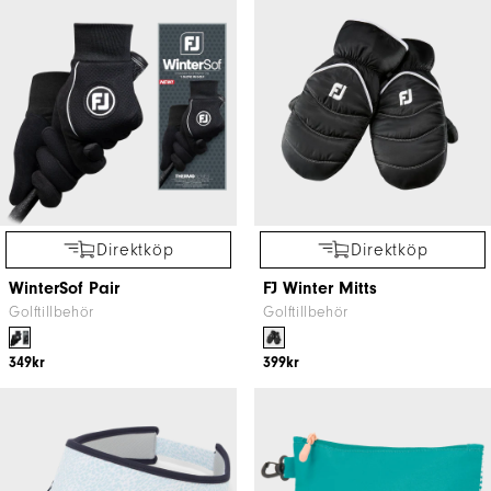
Direktköp
Direktköp
WinterSof Pair
FJ Winter Mitts
Golftillbehör
Golftillbehör
349kr
399kr