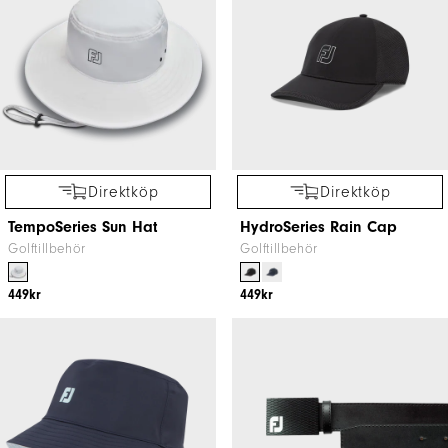
Direktköp
Direktköp
TempoSeries Sun Hat
HydroSeries Rain Cap
Golftillbehör
Golftillbehör
449kr
449kr