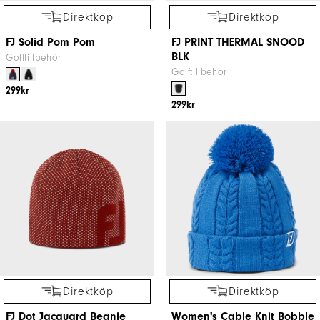
Direktköp
Direktköp
FJ Solid Pom Pom
FJ PRINT THERMAL SNOOD
BLK
Golftillbehör
Golftillbehör
299kr
299kr
Direktköp
Direktköp
FJ Dot Jacquard Beanie
Women's Cable Knit Bobble