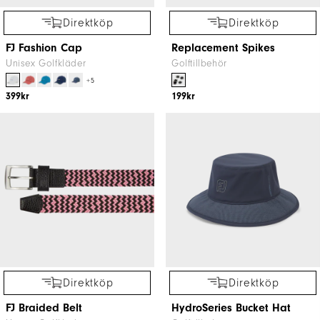
Direktköp
Direktköp
FJ Fashion Cap
Replacement Spikes
Unisex Golfkläder
Golftillbehör
+5
399kr
199kr
Direktköp
Direktköp
FJ Braided Belt
HydroSeries Bucket Hat