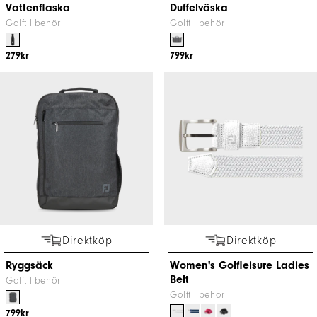
Vattenflaska
Duffelväska
Golftillbehör
Golftillbehör
279kr
799kr
Direktköp
Direktköp
Ryggsäck
Women's Golfleisure Ladies
Belt
Golftillbehör
Golftillbehör
799kr