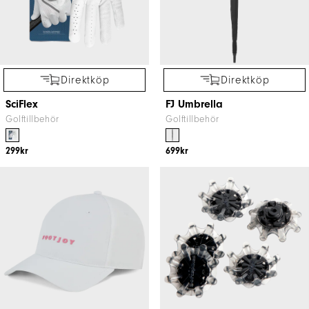
Direktköp
Direktköp
SciFlex
FJ Umbrella
Golftillbehör
Golftillbehör
299kr
699kr