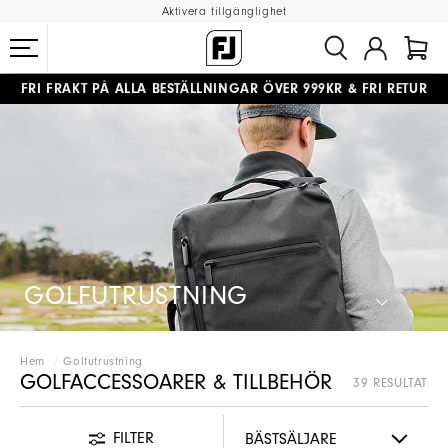
Aktivera tillgänglighet
FRI FRAKT
PÅ ALLA BESTÄLLNINGAR ÖVER 999KR
&
FRI RETUR
#1 SHOE IN GOLF #1 GLOVE IN GOLF
GOLFUTRUSTNING
Hem
Golfutrustning
GOLFACCESSOARER & TILLBEHÖR
39 RESULTAT
FILTER