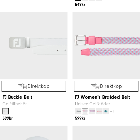
549kr
Direktköp
Direktköp
FJ Buckle Belt
FJ Women's Braided Belt
Golftillbehör
Unisex Golfkläder
+1
599kr
599kr