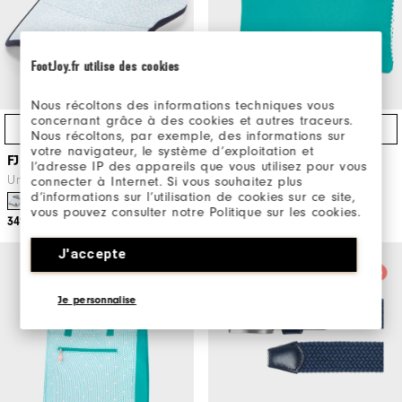
FootJoy.fr utilise des cookies
Nous récoltons des informations techniques vous
concernant grâce à des cookies et autres traceurs.
Direktköp
Direktköp
Nous récoltons, par exemple, des informations sur
votre navigateur, le système d’exploitation et
FJ Visor
FJ Valuables Pouch
l’adresse IP des appareils que vous utilisez pour vous
Unisex Golfkläder
Golftillbehör
connecter à Internet. Si vous souhaitez plus
d’informations sur l’utilisation de cookies sur ce site,
vous pouvez consulter notre Politique sur les cookies.
349kr
299kr
J'accepte
Je personnalise