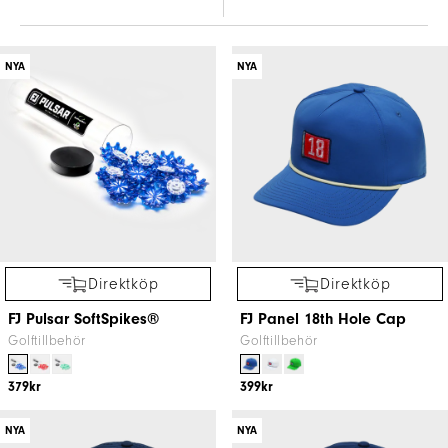
NYA
NYA
Direktköp
Direktköp
FJ Pulsar SoftSpikes®
FJ Panel 18th Hole Cap
Golftillbehör
Golftillbehör
379kr
399kr
NYA
NYA