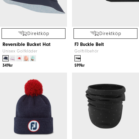
Direktköp
Direktköp
Reversible Bucket Hat
FJ Buckle Belt
Unisex Golfkläder
Golftillbehör
349kr
599kr