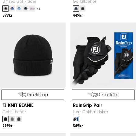
Unisex Golfkläder
Golftillbehör
+3
599kr
449kr
Direktköp
Direktköp
FJ KNIT BEANIE
RainGrip Pair
Golftillbehör
Herr Golfhandskar
299kr
349kr