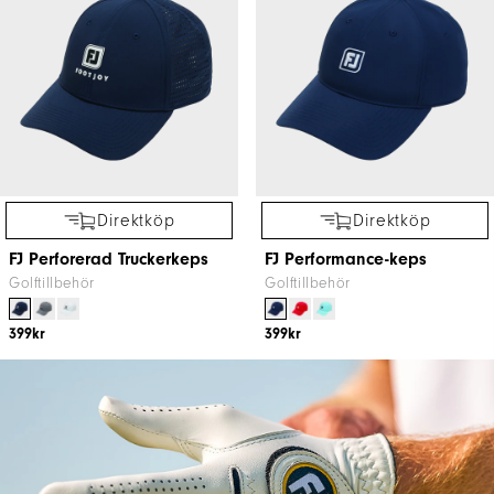
Direktköp
Direktköp
FJ Perforerad Truckerkeps
FJ Performance-keps
Golftillbehör
Golftillbehör
399kr
399kr