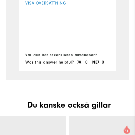
VISA ÖVERSÄTTNING
V
that they may fit one day.
Fle
Si
Sl
Ru
Var den här recensionen användbar?
Va
W
Was this answer helpful?
0
0
Wa
JA
NEJ
Ru
Du kanske också gillar