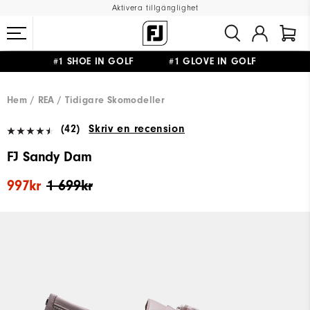
Aktivera tillgänglighet
#1 SHOE IN GOLF #1 GLOVE IN GOLF
FRI FRAKT
PÅ ALLA BESTÄLLNINGAR ÖVER 999KR
&
FRI RETUR
Hem
REA
Tidigare Skomodeller
(42)
Skriv en recension
FJ Sandy Dam
997kr
1 699kr