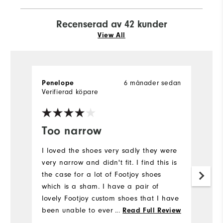
Recenserad av 42 kunder
View All
6 månader sedan
Penelope
H
Verifierad köpare
Ve
Too narrow
T
s
I loved the shoes very sadly they were
very narrow and didn't fit. I find this is
Th
the case for a lot of Footjoy shoes
E
which is a sham. I have a pair of
a
lovely Footjoy custom shoes that I have
k
been unable to ever wear. They have a
...
Read Full Review
& 
wooden stretcher in them in the hope