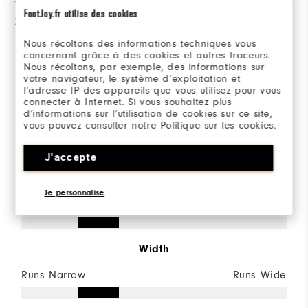
FootJoy.fr utilise des cookies
2 stjärnor
0
1 stjärna
0
Nous récoltons des informations techniques vous
concernant grâce à des cookies et autres traceurs.
Nous récoltons, par exemple, des informations sur
79%
av alla tillfrågade skulle
votre navigateur, le système d’exploitation et
rekommendera detta för en
l’adresse IP des appareils que vous utilisez pour vous
vän.
connecter à Internet. Si vous souhaitez plus
d’informations sur l’utilisation de cookies sur ce site,
vous pouvez consulter notre Politique sur les cookies.
Sizing/Fit
J'accepte
Size
Je personnalise
Runs Small
Runs Large
Width
Runs Narrow
Runs Wide