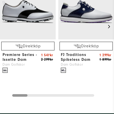
Direktköp
Direktköp
Premiere Series -
FJ Traditions
1 547kr
1 299kr
Issette Dam
Spikeless Dam
2 299kr
1 899kr
Dam Golfskor
Dam Golfskor