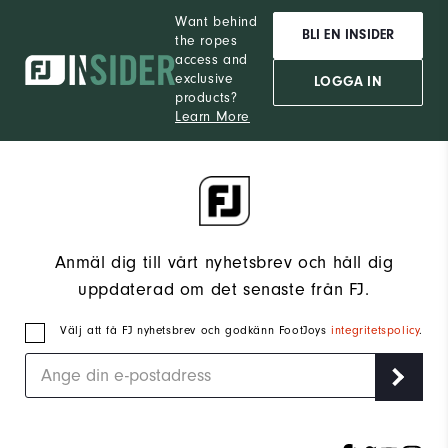
Want behind
BLI EN INSIDER
the ropes
access and
exclusive
LOGGA IN
products?
Learn More
Anmäl dig till vårt nyhetsbrev och håll dig
uppdaterad om det senaste från FJ.
Välj att få FJ nyhetsbrev och godkänn FootJoys
integritetspolicy
.