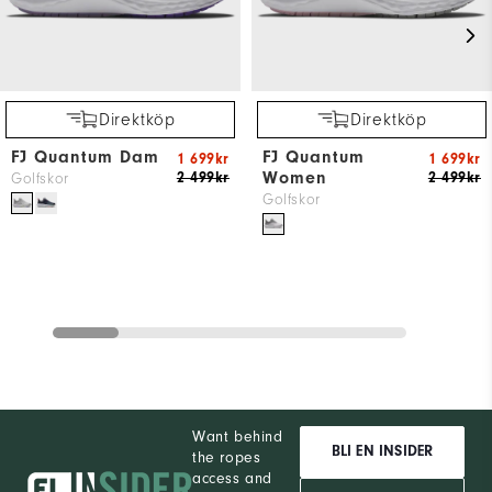
Direktköp
Direktköp
FJ Quantum Dam
FJ Quantum
1 699kr
1 699kr
Women
2 499kr
2 499kr
Golfskor
Golfskor
Want behind
BLI EN INSIDER
the ropes
access and