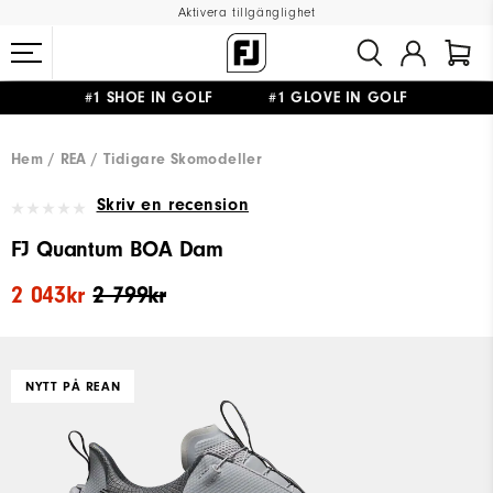
Aktivera tillgänglighet
#1 SHOE IN GOLF #1 GLOVE IN GOLF
FRI FRAKT
PÅ ALLA BESTÄLLNINGAR ÖVER 999KR
&
FRI RETUR
Hem
REA
Tidigare Skomodeller
Skriv en recension
FJ Quantum BOA Dam
2 043kr
2 799kr
NYTT PÅ REAN