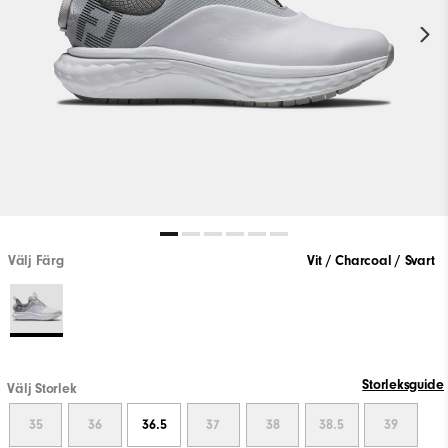
Välj Färg
Vit / Charcoal / Svart
Storleksguide
Välj Storlek
35
36
36.5
37
38
38.5
39