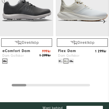
Direktköp
Direktköp
eComfort Dam
Flex Dam
999kr
1 299kr
1 299kr
Dam Golfskor
Dam Golfskor
Want behind