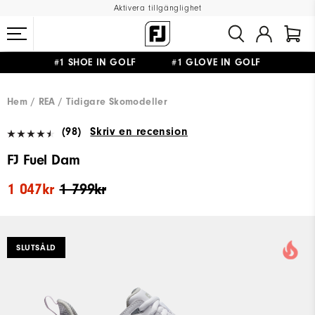
Aktivera tillgänglighet
#1 SHOE IN GOLF #1 GLOVE IN GOLF
FRI FRAKT
PÅ ALLA BESTÄLLNINGAR ÖVER 999KR
&
FRI RETUR
Hem
REA
Tidigare Skomodeller
(98)
Skriv en recension
FJ Fuel Dam
1 047kr
1 799kr
SLUTSÅLD