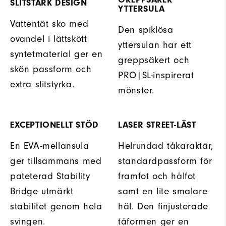
SLITSTARK DESIGN
YTTERSULA
Vattentät sko med
Den spiklösa
ovandel i lättskött
yttersulan har ett
syntetmaterial ger en
greppsäkert och
skön passform och
PRO|SL-inspirerat
extra slitstyrka.
mönster.
EXCEPTIONELLT STÖD
LASER STREET-LÄST
En EVA-mellansula
Helrundad tåkaraktär,
ger tillsammans med
standardpassform för
pateterad Stability
framfot och hålfot
Bridge utmärkt
samt en lite smalare
stabilitet genom hela
häl. Den finjusterade
svingen.
tåformen ger en