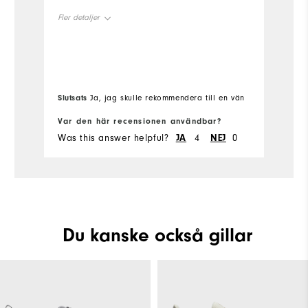
Ov
Fler detaljer
Overall Size
Runs Small
Slutsats
Sl
Ja, jag skulle rekommendera till en vän
Var den här recensionen användbar?
Va
Was this answer helpful?
JA
4
NEJ
0
Wa
Du kanske också gillar