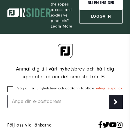
BLI EN INSIDER
the ropes
access and
exclusive
LOGGA IN
products?
Learn More
Anmäl dig till vårt nyhetsbrev och håll dig
uppdaterad om det senaste från FJ.
Välj att få FJ nyhetsbrev och godkänn FootJoys
integritetspolicy
.
Följ oss via länkarna