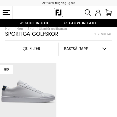
Aktivera tillgänglighet
#1 SHOE IN GOLF #1 GLOVE IN GOLF
Hem
Herr
Skor
Utanför golfbanan
FRI FRAKT
PÅ ALLA BESTÄLLNINGAR ÖVER 999KR
&
FRI RETUR
SPORTIGA GOLFSKOR
1 RESULTAT
FILTER
NYA