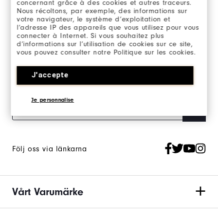
concernant grâce à des cookies et autres traceurs.
Nous récoltons, par exemple, des informations sur
votre navigateur, le système d’exploitation et
l’adresse IP des appareils que vous utilisez pour vous
connecter à Internet. Si vous souhaitez plus
d’informations sur l’utilisation de cookies sur ce site,
vous pouvez consulter notre Politique sur les cookies.
Anmäl dig till vårt nyhetsbrev och håll dig
uppdaterad om det senaste från FJ.
J'accepte
Välj att få FJ nyhetsbrev och godkänn FootJoys
integritetspolicy
.
Je personnalise
Följ oss via länkarna
Vårt Varumärke