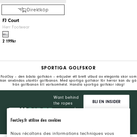
Direktköp
FJ Court
Herr Footwear
2 199kr
SPORTIGA GOLFSKOR
FootJoy – den bästa golfskon – erbjuder ett brett utbud av eleganta skor som
kan användas utanför golfbanan. Med sportiga golfskor för herrar kan du gå
från golfbanan till vartsomhelst. Handla sportiga golfskor idag!
Want behind
BLI EN INSIDER
the ropes
access and
exclusive
LOGGA IN
FootJoy.fr utilise des cookies
products?
Learn More
Nous récoltons des informations techniques vous