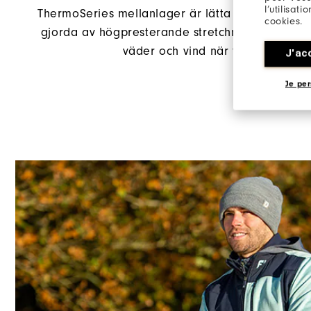
l’utilisat
ThermoSeries mellanlager är lätta och idealiska
cookies.
gjorda av högpresterande stretchmaterial som 
väder och vind när förhållandena
J'ac
Je per