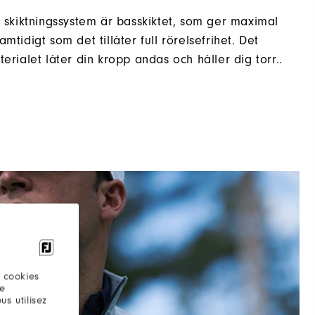
skiktningssystem är basskiktet, som ger maximal
mtidigt som det tillåter full rörelsefrihet. Det
rialet låter din kropp andas och håller dig torr..
 cookies
re
s utilisez