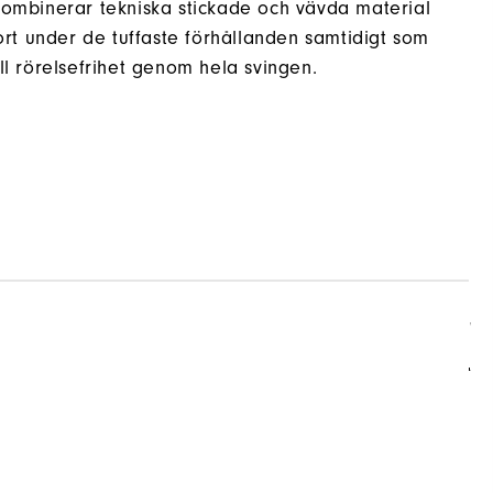
kombinerar tekniska stickade och vävda material
t under de tuffaste förhållanden samtidigt som
full rörelsefrihet genom hela svingen.
R
V