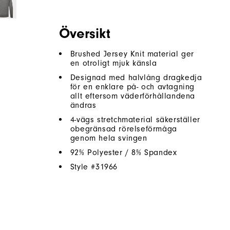
Översikt
Brushed Jersey Knit material ger
en otroligt mjuk känsla
Designad med halvlång dragkedja
för en enklare på- och avtagning
allt eftersom väderförhållandena
ändras
4-vägs stretchmaterial säkerställer
obegränsad rörelseförmåga
genom hela svingen
92% Polyester / 8% Spandex
Style #
31966