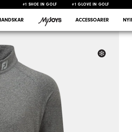
#1 SHOE IN GOLF #1 GLOVE IN GOLF
FRI FRAKT
PÅ ALLA BESTÄLLNINGAR ÖVER 999KR
&
FRI RETUR
HANDSKAR
ACCESSOARER
NY