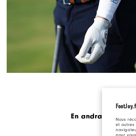
FootJoy.f
En andra försvarsli
Nous réco
et autres
navigateu
pour vous