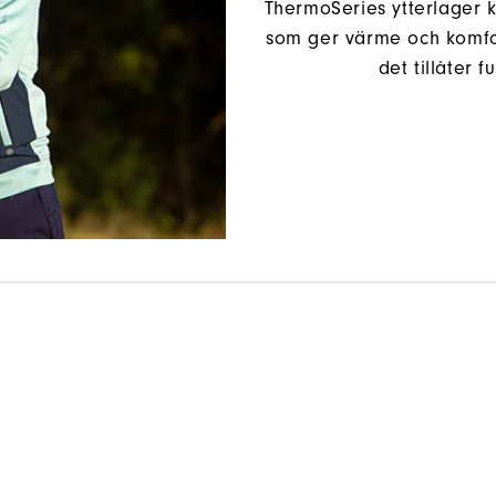
ThermoSeries ytterlager 
som ger värme och komfor
det tillåter 
As The Day Evolves, Evolve With It.
Shop ThermoSeries