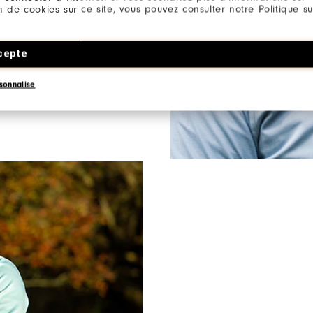
ion de cookies sur ce site, vous pouvez consulter notre Politique su
 som lager-på-lager. De är
ger mångsidigt skydd mot
 förändras.
cepte
sonnalise