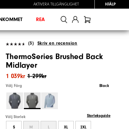
AKTIVERA TILLGÄNGLIGHET
HJÄLP
INKOMMET
REA
(3)
Skriv en recension
ThermoSeries Brushed Back
Midlayer
1 039kr
1 299kr
Välj Färg
Black
Storleksguide
Välj Storlek
S
M
L
XL
2XL