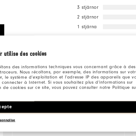
3 stjärnor
2 stjärnor
1 stjärna
100%
av alla
rekomm
vän.
r utilise des cookies
ltons des informations techniques vous concernant grâce à des
 traceurs. Nous récoltons, par exemple, des informations sur vot
r, le système d’exploitation et l’adresse IP des appareils que vou
 connecter à Internet. Si vous souhaitez plus d’informations sur
ion de cookies sur ce site, vous pouvez consulter notre Politique su
cepte
sonnalise