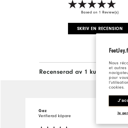
Based on 1 Review(s)
SKRIV EN RECENSION
FootJoy.f
Nous réco
et autres
Recenserad av 1 kunder
View All
navigateu
pour vous
l’utilisat
cookies.
J'ac
3 år sedan
Gaz
Je per
Verifierad köpare