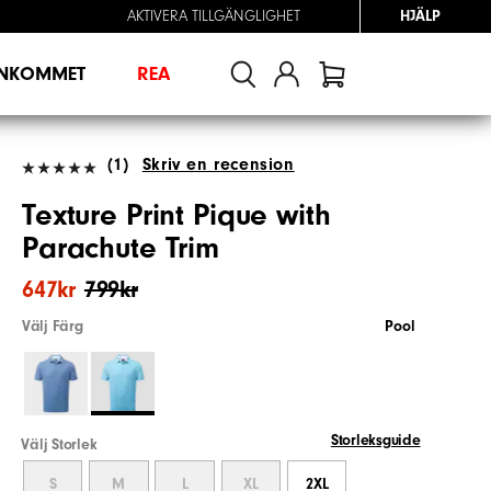
AKTIVERA TILLGÄNGLIGHET
HJÄLP
INKOMMET
REA
(1)
Skriv en recension
Texture Print Pique with
Parachute Trim
647kr
799kr
Välj Färg
Pool
Storleksguide
Välj Storlek
S
M
L
XL
2XL