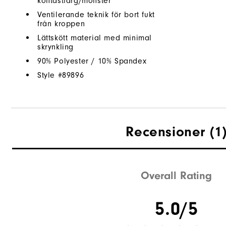
kontastfärg/mönster
Ventilerande teknik för bort fukt
från kroppen
Lättskött material med minimal
skrynkling
90% Polyester / 10% Spandex
Style #
89896
Recensioner
(1
Overall Rating
5.0/5