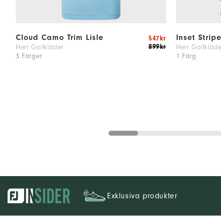
Cloud Camo Trim Lisle
Inset Strip
547kr
899kr
Herr Golfkläder
Herr Golfkläde
3 Färger
1 Färg
Exklusiva produkter