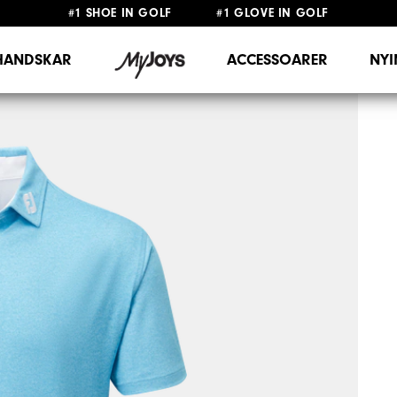
#1 SHOE IN GOLF #1 GLOVE IN GOLF
FRI FRAKT
PÅ ALLA BESTÄLLNINGAR ÖVER 999KR
&
FRI RETUR
HANDSKAR
ACCESSOARER
NY