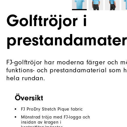
Golftröjor i
prestandamater
FJ-golftröjor har moderna färger och mön
funktions- och prestandamaterial som hå
hela rundan.
Översikt
FJ ProDry Stretch Pique fabric
Mönstrad tröja med FJ-logga och
insidan av kragen i