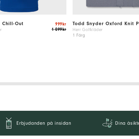
e Chill-Out
Todd Snyder Oxford Knit P
999kr
1 099kr
r
Herr Golfkläder
1 Färg
Erbjudanden på insidan
Dina åsikt