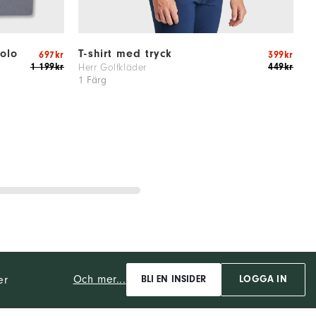
olo
T-shirt med tryck
B
697kr
399kr
1 199kr
449kr
Herr Golfkläder
H
1 Färg
1
Och mer...
er
BLI EN INSIDER
LOGGA IN