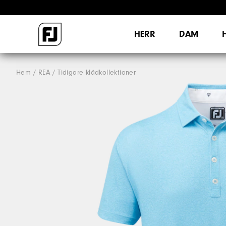
HERR
DAM
Hem
REA
Tidigare klädkollektioner