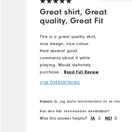
Great shirt, Great
quality, Great Fit
This is a great quality shirt,
nice design, nice colour.
Had several good
comments about it while
playing. Would definitely
purchase Footjoy shirts
...
Read Full Review
again, the quality, fit and
VISA ÖVERSÄTTNING
price are second to none!!
Slutsats
Ja, jag skulle rekommendera till en vän
Var den här recensionen användbar?
Was this answer helpful?
0
0
JA
NEJ