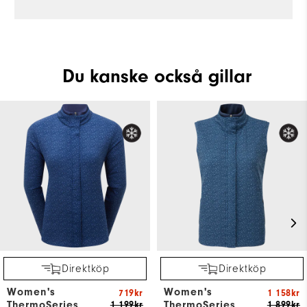
Du kanske också gillar
Direktköp
Direktköp
Women's
Women's
719kr
1 158kr
ThermoSeries
ThermoSeries
1 199kr
1 899kr