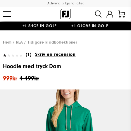
Aktivera tillgänglighet
#1 SHOE IN GOLF #1 GLOVE IN GOLF
FRI FRAKT
PÅ ALLA BESTÄLLNINGAR ÖVER 999KR
&
FRI RETUR
Hem
REA
Tidigare klädkollektioner
(1)
Skriv en recension
Hoodie med tryck Dam
999kr
1 199kr