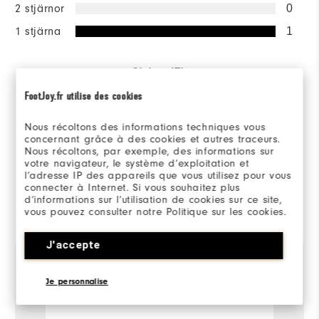
2 stjärnor
0
1 stjärna
1
Sizing/Fit
FootJoy.fr utilise des cookies
Overall Size
Nous récoltons des informations techniques vous
Runs Small
Runs Large
concernant grâce à des cookies et autres traceurs.
Nous récoltons, par exemple, des informations sur
votre navigateur, le système d’exploitation et
l’adresse IP des appareils que vous utilisez pour vous
connecter à Internet. Si vous souhaitez plus
d’informations sur l’utilisation de cookies sur ce site,
Recenserad av 1 kunder
vous pouvez consulter notre Politique sur les cookies.
View All
J'accepte
Je personnalise
1 år sedan
Hilary