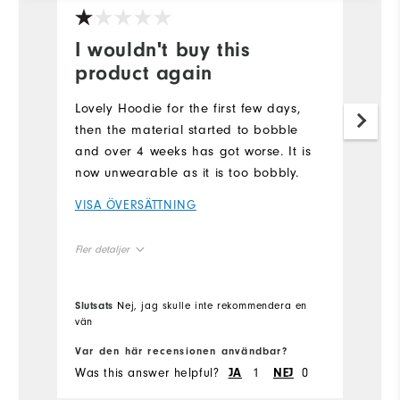
I wouldn't buy this
product again
Lovely Hoodie for the first few days,
then the material started to bobble
and over 4 weeks has got worse. It is
now unwearable as it is too bobbly.
VISA ÖVERSÄTTNING
Fler detaljer
Overall Size
Slutsats
Nej, jag skulle inte rekommendera en
vän
Runs Small
Runs Large
Var den här recensionen användbar?
Was this answer helpful?
1
0
JA
NEJ