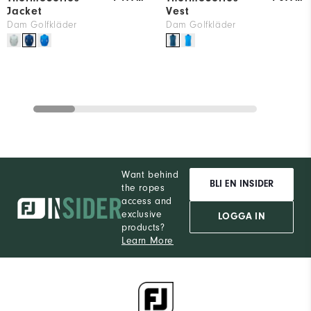
Jacket
Vest
Dam Golfkläder
Dam Golfkläder
Want behind
BLI EN INSIDER
the ropes
access and
exclusive
LOGGA IN
products?
Learn More