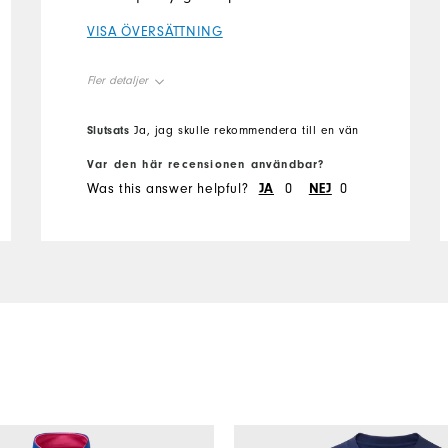
VISA ÖVERSÄTTNING
Fler detaljer
Overall Size
True to size
Slutsats
Ja, jag skulle rekommendera till en vän
Var den här recensionen användbar?
Was this answer helpful?
JA
0
NEJ
0