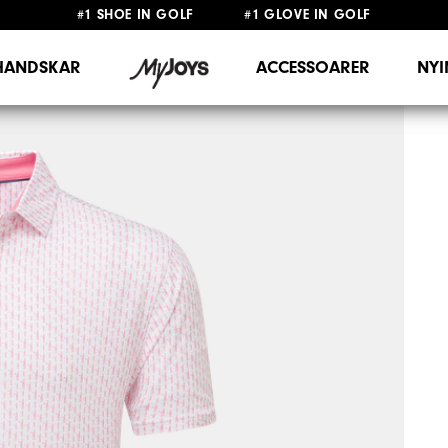
#1 SHOE IN GOLF #1 GLOVE IN GOLF
FRI FRAKT
PÅ ALLA BESTÄLLNINGAR ÖVER 999KR
&
FRI RETUR
HANDSKAR
ACCESSOARER
NY