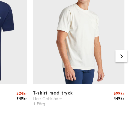
T-shirt med tryck
E
524kr
399kr
749kr
449kr
Herr Golfkläder
H
1 Färg
2