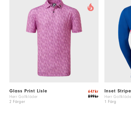
Glass Print Lisle
Inset Strip
647kr
899kr
Herr Golfkläder
Herr Golfkläde
2 Färger
1 Färg