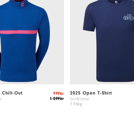
e Chill-Out
2025 Open T-Shirt
999kr
1 099kr
r
Golfkläder
1 Färg