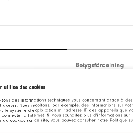
)
Betygsfördelning
5 stjärnor
r utilise des cookies
4 stjärnor
ltons des informations techniques vous concernant grâce à des
3 stjärnor
 traceurs. Nous récoltons, par exemple, des informations sur vot
r, le système d’exploitation et l’adresse IP des appareils que vou
2 stjärnor
 connecter à Internet. Si vous souhaitez plus d’informations sur
ion de cookies sur ce site, vous pouvez consulter notre Politique su
1 stjärna