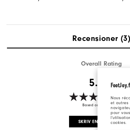
Recensioner
(3
Overall Rating
5.0/5
FootJoy.f
Nous réco
et autres
Based on 3 Review(s)
navigateu
pour vous
l’utilisat
SKRIV EN RECENSION
cookies.