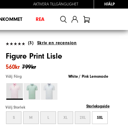
AKTIVERA TILLGÄNGLIGHET
HJÄLP
INKOMMET
REA
(3)
Skriv en recension
Figure Print Lisle
560kr
799kr
Välj Färg
White / Pink Lemonade
Storleksguide
Välj Storlek
S
M
L
XL
2XL
3XL