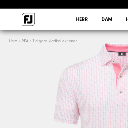
HERR
DAM
Hem
REA
Tidigare klädkollektioner