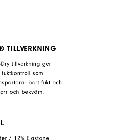
® TILLVERKNING
oDry tillverkning ger
 fuktkontroll som
nsporterar bort fukt och
 torr och bekväm.
L
ter / 12% Elastane