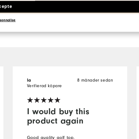
100%
av alla
cepte
rekomm
vän.
sonnalise
la
8 månader sedan
Verifierad köpare
I would buy this
product again
Good quality golf top.