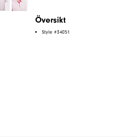
Översikt
Style #
34051