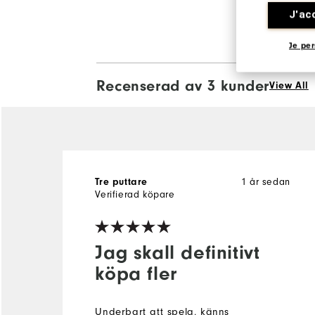
J'ac
Je per
Recenserad av 3 kunder
View All
Tre puttare
1 år sedan
Verifierad köpare
Jag skall definitivt
köpa fler
Underbart att spela, känns