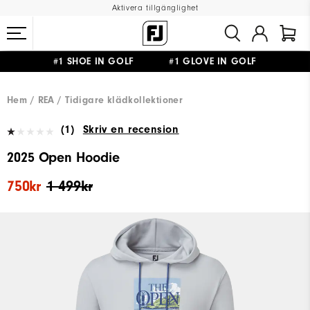
Aktivera tillgänglighet
#1 SHOE IN GOLF #1 GLOVE IN GOLF
FRI FRAKT
PÅ ALLA BESTÄLLNINGAR ÖVER 999KR
&
FRI RETUR
Hem
REA
Tidigare klädkollektioner
(1)
Skriv en recension
2025 Open Hoodie
750kr
1 499kr