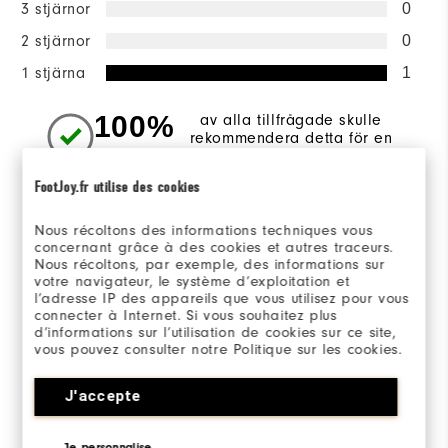
3 stjärnor
0
2 stjärnor
0
1 stjärna
1
100%
av alla tillfrågade skulle
rekommendera detta för en
vän.
FootJoy.fr utilise des cookies
Sizing/Fit
Nous récoltons des informations techniques vous
concernant grâce à des cookies et autres traceurs.
Nous récoltons, par exemple, des informations sur
Overall Size
votre navigateur, le système d’exploitation et
l’adresse IP des appareils que vous utilisez pour vous
Runs Small
Runs Large
connecter à Internet. Si vous souhaitez plus
d’informations sur l’utilisation de cookies sur ce site,
vous pouvez consulter notre Politique sur les cookies.
J'accepte
Recenserad av 1 kunder
View All
Je personnalise