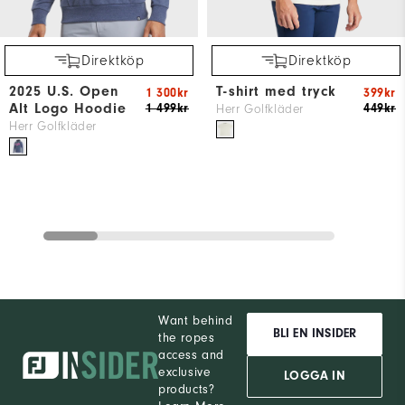
Direktköp
Direktköp
2025 U.S. Open
T-shirt med tryck
1 300kr
399kr
Alt Logo Hoodie
1 499kr
449kr
Herr Golfkläder
Herr Golfkläder
Want behind
BLI EN INSIDER
the ropes
access and
exclusive
LOGGA IN
products?