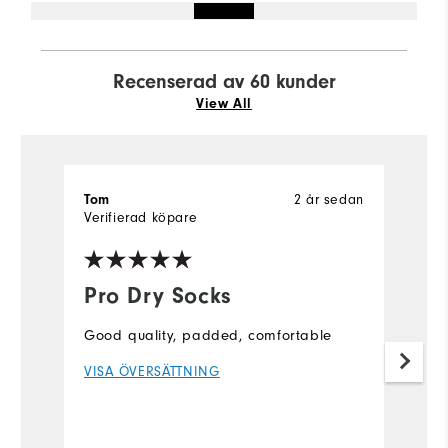
Recenserad av 60 kunder
View All
Tom
2 år sedan
J
Verifierad köpare
Ve
Pro Dry Socks
L
s
Good quality, padded, comfortable
L
VISA ÖVERSÄTTNING
s
a
V