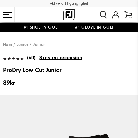
Aktivera tillgänglighet
#1 SHOE IN GOLF #1 GLOVE IN GOLF
FRI FRAKT
PÅ ALLA BESTÄLLNINGAR ÖVER 999KR
&
FRI RETUR
Hem
Junior
Junior
(60)
Skriv en recension
ProDry Low Cut Junior
89kr