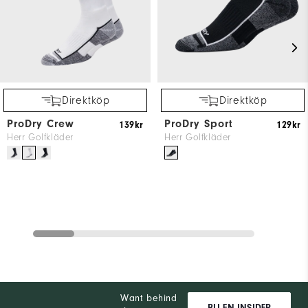
Direktköp
Direktköp
ProDry Crew
ProDry Sport
139kr
129kr
Herr Golfkläder
Herr Golfkläder
Want behind