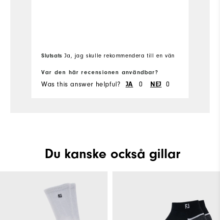
Slutsats
Sl
Ja, jag skulle rekommendera till en vän
Var den här recensionen användbar?
Va
Was this answer helpful?
JA
0
NEJ
0
Wa
Du kanske också gillar