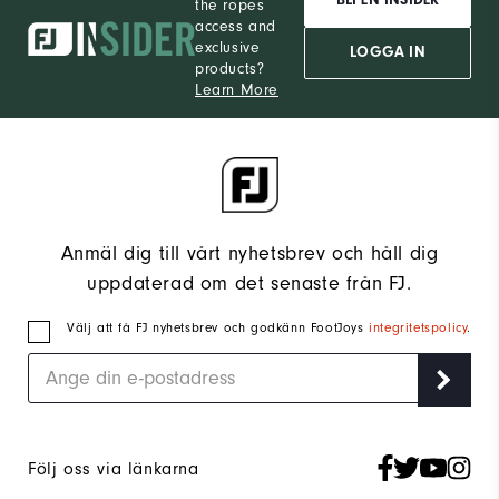
BLI EN INSIDER
the ropes
access and
exclusive
LOGGA IN
products?
Learn More
Anmäl dig till vårt nyhetsbrev och håll dig
uppdaterad om det senaste från FJ.
Välj att få FJ nyhetsbrev och godkänn FootJoys
integritetspolicy
.
Följ oss via länkarna