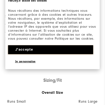
FootJoy.fr utilise des cookies
Betygsfördelning
Nous récoltons des informations techniques vous
concernant grâce à des cookies et autres traceurs.
5 stjärnor
51
Nous récoltons, par exemple, des informations sur
votre navigateur, le système d’exploitation et
4 stjärnor
5
l’adresse IP des appareils que vous utilisez pour vous
connecter à Internet. Si vous souhaitez plus
3 stjärnor
1
d’informations sur l’utilisation de cookies sur ce site,
vous pouvez consulter notre Politique sur les cookies.
2 stjärnor
1
1 stjärna
2
J'accepte
92%
av alla tillfrågade skulle
rekommendera detta för en
Je personnalise
vän.
Sizing/Fit
Overall Size
Runs Small
Runs Large