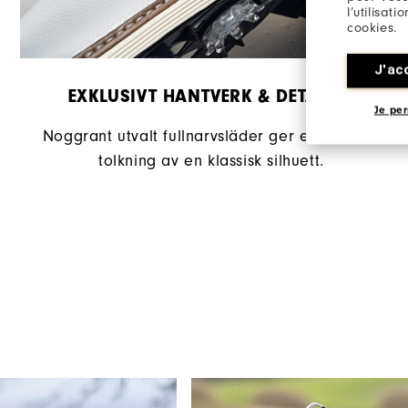
l’utilisat
cookies.
J'ac
EXKLUSIVT HANTVERK & DETALJER
Je per
Noggrant utvalt fullnarvsläder ger en modern
tolkning av en klassisk silhuett.