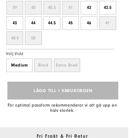
39
40
40.5
41
42
42.5
43
44
44.5
45
46
47
48.5
50
Välj Vidd
Medium
Bred
Extra Bred
LÄGG TILL I VARUKORGEN
För optimal passform rekommenderar vi att gå upp en
halv storlek.
Fri Frakt & Fri Retur