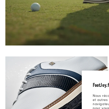
FootJoy.f
Nous réco
et autres
navigateu
pour vous