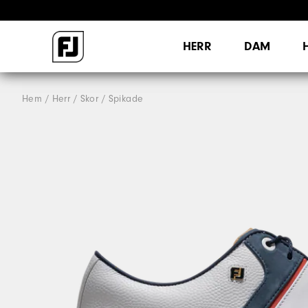
HERR
DAM
Hem
Herr
Skor
Spikade