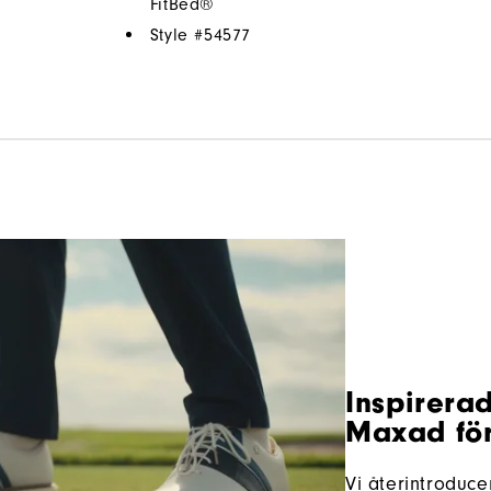
FitBed®
Style #
54577
Inspirera
Maxad för
Vi återintroduc