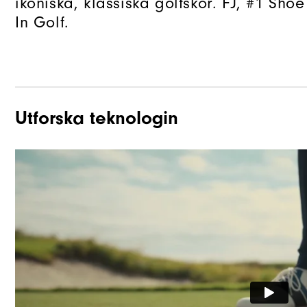
ikoniska, klassiska golfskor. FJ, #1 Shoe
In Golf.
Utforska teknologin