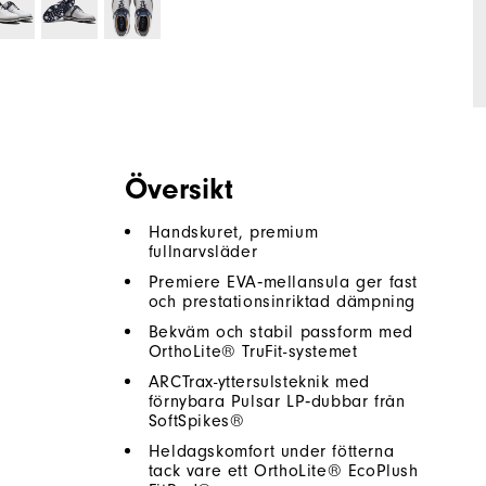
Översikt
Handskuret, premium
fullnarvsläder
Premiere EVA‑mellansula ger fast
och prestationsinriktad dämpning
Bekväm och stabil passform med
OrthoLite® TruFit-systemet
ARCTrax-yttersulsteknik med
förnybara Pulsar LP‑dubbar från
SoftSpikes®
Heldagskomfort under fötterna
tack vare ett OrthoLite® EcoPlush