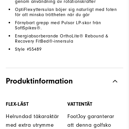
genom användning av rotationskrafter
OptiFlex-yttersulan böjer sig naturligt med foten
för att minska tröttheten när du går
Förnybart grepp med Pulsar LP-skor från
SoftSpikes®.
Energiabsorberande OrthoLite® Rebound &
Recovery FitBed®-innersula
Style #
55489
Produktinformation
FLEX-LÄST
VATTENTÄT
Helrundad tåkaraktär
FootJoy garanterar
med extra utrymme
att denna golfsko