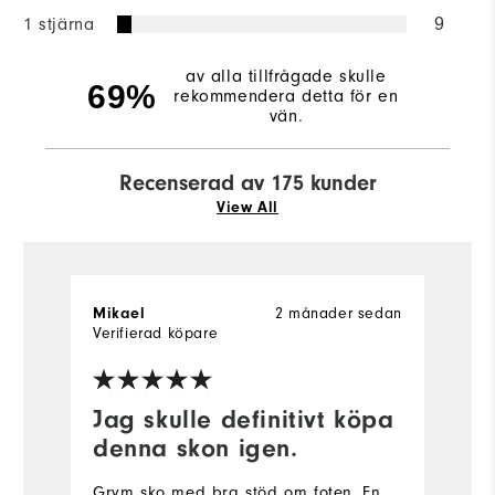
1 stjärna
9
av alla tillfrågade skulle
69%
rekommendera detta för en
vän.
Recenserad av 175 kunder
View All
2 månader sedan
Mikael
A
Verifierad köpare
Ve
Jag skulle definitivt köpa
F
denna skon igen.
Ö
K
Grym sko med bra stöd om foten. En