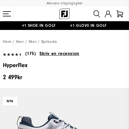
Aktivera tillgänglighet
#1 SHOE IN GOLF #1 GLOVE IN GOLF
FRI FRAKT
PÅ ALLA BESTÄLLNINGAR ÖVER 999KR
&
FRI RETUR
Hem
Herr
Skor
Spikade
(175)
Skriv en recension
HyperFlex
2 499kr
NYA