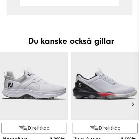
Du kanske också gillar
Direktköp
Direktköp
HyperFlex
Tour Alpha