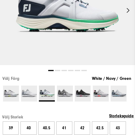
Välj Färg
White / Navy / Green
Storleksguide
Välj Storlek
39
40
40.5
41
42
42.5
43