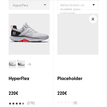
Sélectionner un
HyperFlex
modèle pour
comparer.
+5
HyperFlex
Placeholder
220€
220€
(0)
(175)