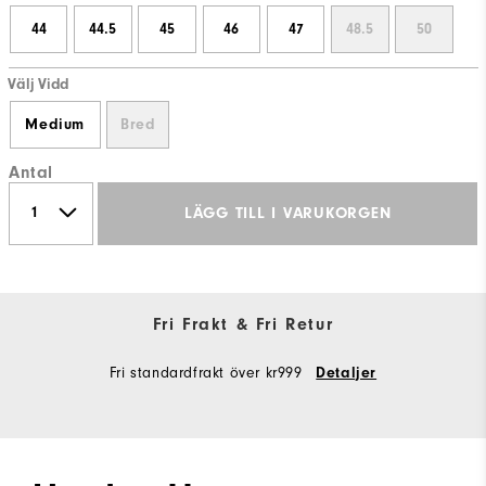
44
44.5
45
46
47
48.5
50
Välj Vidd
Medium
Bred
Antal
LÄGG TILL I VARUKORGEN
Fri Frakt & Fri Retur
Fri standardfrakt över kr999
Detaljer