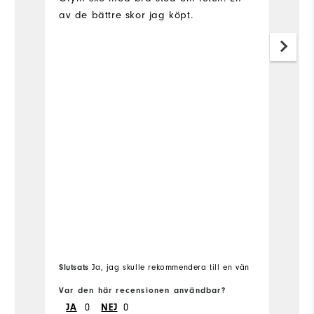
av de bättre skor jag köpt.
Slutsats
Ja, jag skulle rekommendera till en vän
Sl
Var den här recensionen användbar?
Va
0
0
JA
NEJ