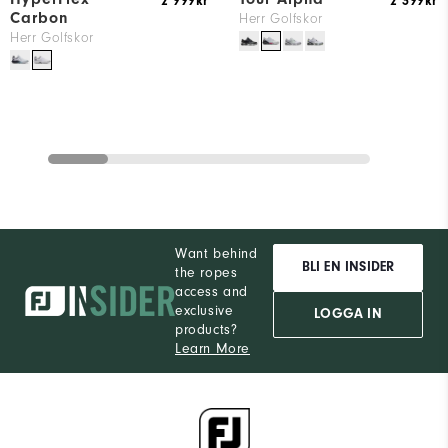
2 999kr
2 399kr
Carbon
Herr Golfskor
Herr Golfskor
Want behind
BLI EN INSIDER
the ropes
access and
exclusive
LOGGA IN
products?
Learn More