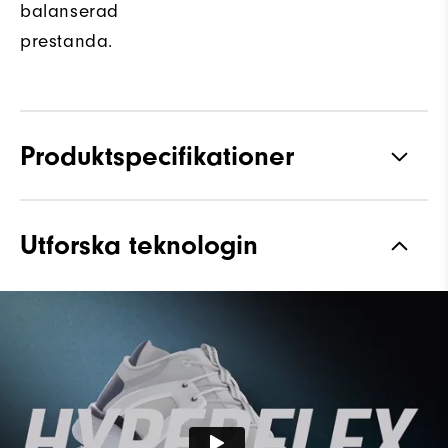
balanserad
prestanda.
Produktspecifikationer
Grepp
Spiked
Utforska teknologin
Stabilitet
Supportive
Dämpning
Soft