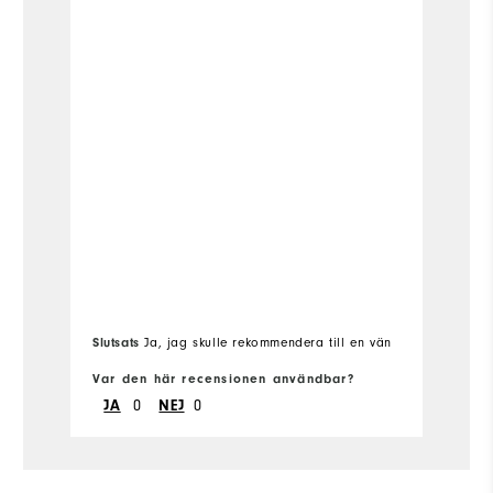
Slutsats
Ja, jag skulle rekommendera till en vän
Sl
Var den här recensionen användbar?
Va
0
0
JA
NEJ