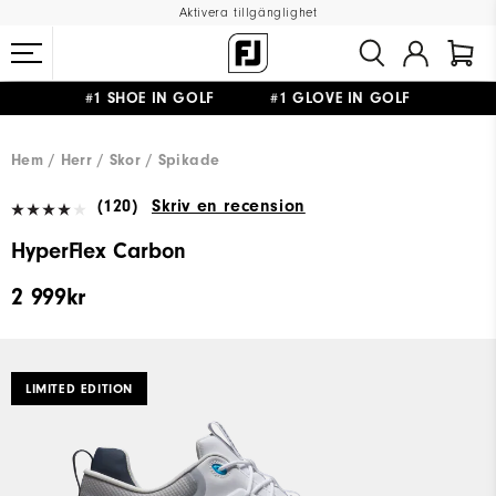
Aktivera tillgänglighet
#1 SHOE IN GOLF #1 GLOVE IN GOLF
FRI FRAKT
PÅ ALLA BESTÄLLNINGAR ÖVER 999KR
&
FRI RETUR
Hem
Herr
Skor
Spikade
(120)
Skriv en recension
HyperFlex Carbon
2 999kr
LIMITED EDITION