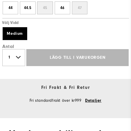
44
44.5
45
46
47
Välj Vidd
Medium
Antal
LÄGG TILL I VARUKORGEN
Fri Frakt & Fri Retur
Fri standardfrakt över kr999
Detaljer