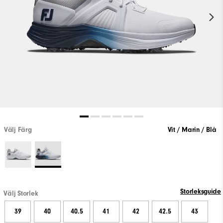
Välj Färg
Vit / Marin / Blå
Storleksguide
Välj Storlek
39
40
40.5
41
42
42.5
43