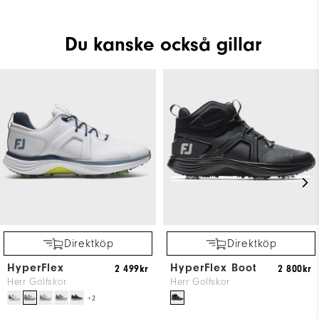
Du kanske också gillar
Direktköp
Direktköp
HyperFlex
HyperFlex Boot
2 499kr
2 800kr
Herr Golfskor
Herr Golfskor
+2