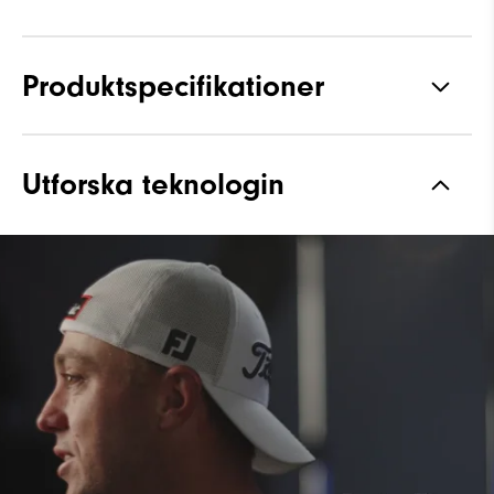
Produktspecifikationer
Material
Performance ControlKNIT+ |
Utforska teknologin
StratoFoam | Lättskött
Vattentät
1 Års Vattentäthetsgaranti
Läst
Flex-läst
Snörning
Traditionell
Grepp
Lågprofil – Pulsar Spikar
Stabilitet
Most Stable
Dämpning
Moderate