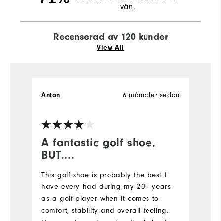
vän.
Recenserad av 120 kunder
View All
6 månader sedan
Anton
D
Ve
A fantastic golf shoe,
R
BUT....
H
This golf shoe is probably the best I
have every had during my 20+ years
as a golf player when it comes to
comfort, stability and overall feeling.