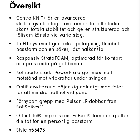
Översikt
ControlKNIT+ är en avancerad
stickningsteknologi som formas för att stärka
skons totala stabilitet och ge en strukturerad och
följsam känsla vid varje steg.
TruFIT-systemet ger enkel påtagning, flexibel
passform och en säker, låst hälkänsla.
Responsiv StratoFOAM, optimerad för komfort
och prestanda på golfbanan
Kolfiberförstärkt PowerPlate ger maximalt
motstånd mot vridkrafter under svingen
OptiFlex-yttersula böjer sig naturligt med foten
för att minska trötthet vid gång
Förnybart grepp med Pulsar LP-dobbar från
SoftSpikes®
OrthoLite® Impressions FitBed® formar sig efter
din fot för en personlig passform
Style #
55473