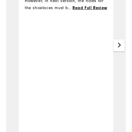
However, in next version, the holes for
the shoelaces must be made of metal
...
Read Full Review
or some other durable material that
won't break when you tie your shoes.
Mine lasted for about 2-3 rounds. I got
my money back through the warranty,
but now they are sold out in my size
everywhere...