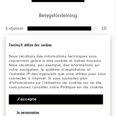
Betygsfördelning
5 stjärnor
10
4 stjärnor
0
FootJoy.fr utilise des cookies
3 stjärnor
1
2 stjärnor
0
Nous récoltons des informations techniques vous
concernant grâce à des cookies et autres traceurs.
1 stjärna
0
Nous récoltons, par exemple, des informations sur
votre navigateur, le système d’exploitation et
100%
av alla tillfrågade skulle
l’adresse IP des appareils que vous utilisez pour vous
connecter à Internet. Si vous souhaitez plus
rekommendera detta för en
d’informations sur l’utilisation de cookies sur ce site,
vän.
vous pouvez consulter notre Politique sur les cookies.
Recenserad av 11 kunder
J'accepte
View All
Je personnalise