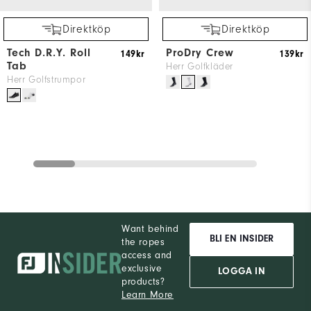
Direktköp
Direktköp
Tech D.R.Y. Roll
ProDry Crew
149kr
139kr
Tab
Herr Golfkläder
Herr Golfstrumpor
Want behind
BLI EN INSIDER
the ropes
access and
exclusive
LOGGA IN
products?
Learn More