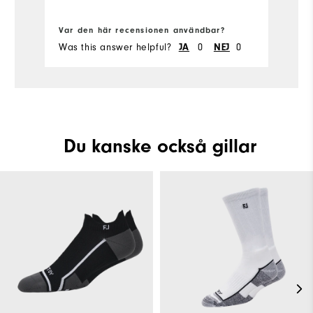
Sl
Var den här recensionen användbar?
Va
Was this answer helpful?
JA
0
NEJ
0
Wa
Du kanske också gillar