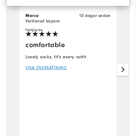
Marco
10 dagar sedan
J
Verifierad köpare
Ve
footjoy.eu
comfortable
G
Lovely socks, fit's every outfit
So
a
VISA ÖVERSÄTTNING
V
Fle
Ov