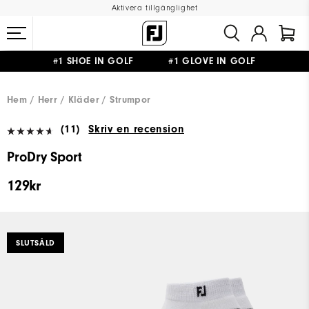
Aktivera tillgänglighet
#1 SHOE IN GOLF #1 GLOVE IN GOLF
FRI FRAKT
PÅ ALLA BESTÄLLNINGAR ÖVER 999KR
&
FRI RETUR
Hem
Herr
Kläder
Strumpor
(11)
Skriv en recension
ProDry Sport
129kr
SLUTSÅLD