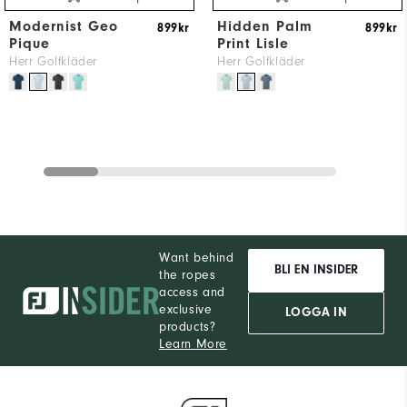
Modernist Geo
Hidden Palm
899kr
899kr
Pique
Print Lisle
Herr Golfkläder
Herr Golfkläder
Want behind
BLI EN INSIDER
the ropes
access and
exclusive
LOGGA IN
products?
Learn More