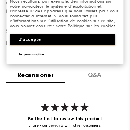
Nous récoltons, par exemple, des informations sur
när plagget utsätts
votre navigateur, le système d’exploitation et
för fukt.
l’adresse IP des appareils que vous utilisez pour vous
connecter à Internet. Si vous souhaitez plus
d’informations sur l’utilisation de cookies sur ce site,
vous pouvez consulter notre Politique sur les cookies.
SOLSKYDD
J'accepte
UPF 30 solskydd
Je personnalise
Recensioner
Q&A
Be the first to review this product
Share your thoughts with other customers.