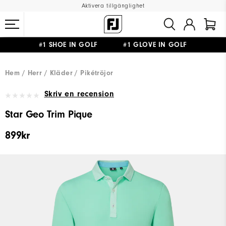
Aktivera tillgänglighet
#1 SHOE IN GOLF #1 GLOVE IN GOLF
FRI FRAKT
PÅ ALLA BESTÄLLNINGAR ÖVER 999KR
&
FRI RETUR
Hem
Herr
Kläder
Pikétröjor
Skriv en recension
Star Geo Trim Pique
899kr