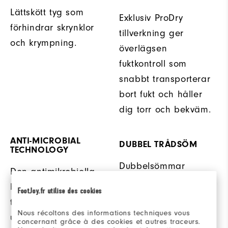
Lättskött tyg som
Exklusiv ProDry
förhindrar skrynklor
tillverkning ger
och krympning.
överlägsen
fuktkontroll som
snabbt transporterar
bort fukt och håller
dig torr och bekväm.
ANTI-MICROBIAL
DUBBEL TRÅDSÖM
TECHNOLOGY
Dubbelsömmar
Den antimikrobiella
erbjuder extra
behandlingen hjälper
FootJoy.fr utilise des cookies
hållbarhet.
till att motverka
Nous récoltons des informations techniques vous
uppbyggnad av odör
concernant grâce à des cookies et autres traceurs.