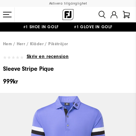
Aktivera tillgänglighet
#1 SHOE IN GOLF #1 GLOVE IN GOLF
FRI FRAKT
PÅ ALLA BESTÄLLNINGAR ÖVER 999KR
&
FRI RETUR
Hem
Herr
Kläder
Pikétröjor
Skriv en recension
Sleeve Stripe Pique
999kr