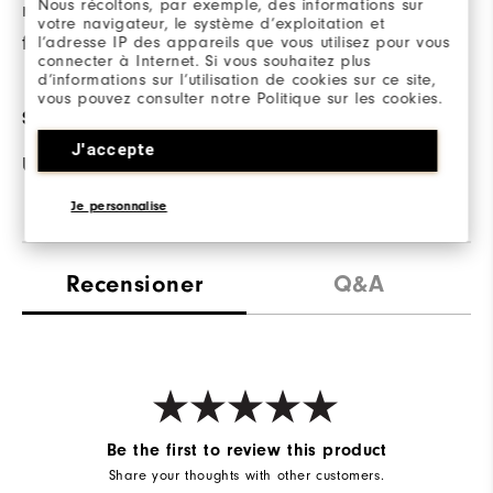
Nous récoltons, par exemple, des informations sur
när plagget utsätts
votre navigateur, le système d’exploitation et
för fukt.
l’adresse IP des appareils que vous utilisez pour vous
connecter à Internet. Si vous souhaitez plus
d’informations sur l’utilisation de cookies sur ce site,
vous pouvez consulter notre Politique sur les cookies.
SOLSKYDD
J'accepte
UPF 30 solskydd
Je personnalise
Recensioner
Q&A
Be the first to review this product
Share your thoughts with other customers.