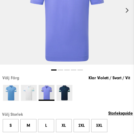
Välj Färg
Klar Violett / Svart / Vit
Storleksguide
Välj Storlek
S
M
L
XL
2XL
3XL