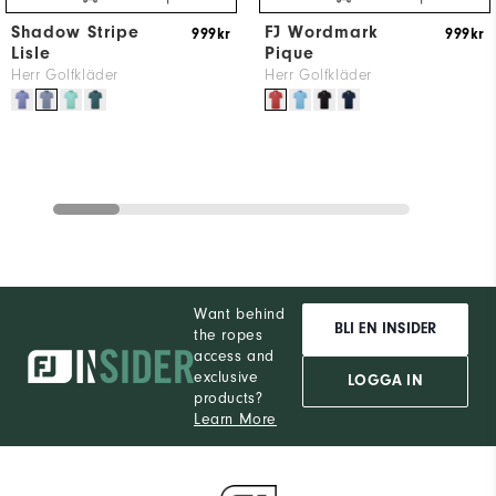
Shadow Stripe
FJ Wordmark
999kr
999kr
Lisle
Pique
Herr Golfkläder
Herr Golfkläder
Want behind
BLI EN INSIDER
the ropes
access and
exclusive
LOGGA IN
products?
Learn More