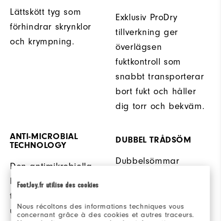
Lättskött tyg som
Exklusiv ProDry
förhindrar skrynklor
tillverkning ger
och krympning.
överlägsen
fuktkontroll som
snabbt transporterar
bort fukt och håller
dig torr och bekväm.
ANTI-MICROBIAL
DUBBEL TRÅDSÖM
TECHNOLOGY
Dubbelsömmar
Den antimikrobiella
erbjuder extra
behandlingen hjälper
FootJoy.fr utilise des cookies
hållbarhet.
till att motverka
Nous récoltons des informations techniques vous
uppbyggnad av odör
concernant grâce à des cookies et autres traceurs.