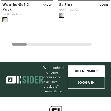
WeatherSof 2-
SciFlex
339kr
299kr
Pack
Golftillbehör
Golfhandskar
Want behind
BLI EN INSIDER
the ropes
access and
exclusive
LOGGA IN
products?
Learn More