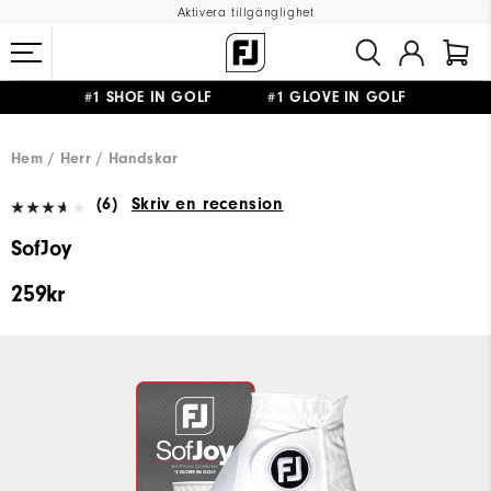
Aktivera tillgänglighet
#1 SHOE IN GOLF #1 GLOVE IN GOLF
FRI FRAKT
PÅ ALLA BESTÄLLNINGAR ÖVER 999KR
&
FRI RETUR
Hem
Herr
Handskar
(6)
Skriv en recension
SofJoy
259kr