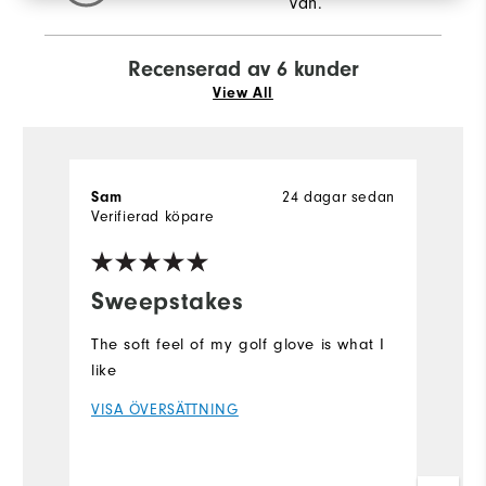
vän.
Recenserad av 6 kunder
View All
24 dagar sedan
Sam
R
Verifierad köpare
Ve
fo
Sweepstakes
n
The soft feel of my golf glove is what I
Go
like
V
VISA ÖVERSÄTTNING