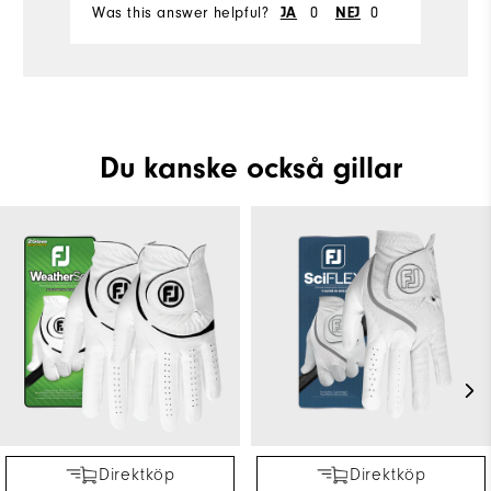
Was this answer helpful?
0
0
Wa
JA
NEJ
Du kanske också gillar
Direktköp
Direktköp