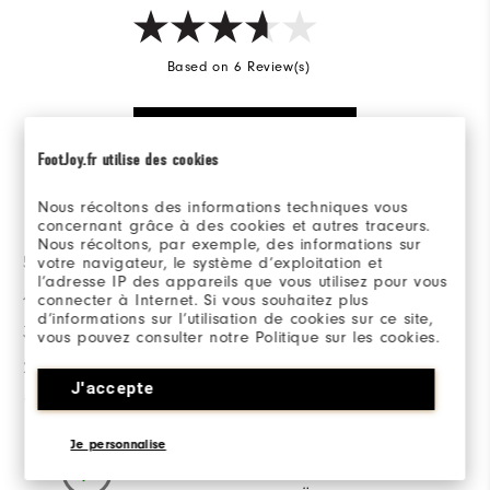
Based on 6 Review(s)
SKRIV EN RECENSION
FootJoy.fr utilise des cookies
Betygsfördelning
Nous récoltons des informations techniques vous
concernant grâce à des cookies et autres traceurs.
Nous récoltons, par exemple, des informations sur
5 stjärnor
2
votre navigateur, le système d’exploitation et
l’adresse IP des appareils que vous utilisez pour vous
4 stjärnor
3
connecter à Internet. Si vous souhaitez plus
d’informations sur l’utilisation de cookies sur ce site,
3 stjärnor
0
vous pouvez consulter notre Politique sur les cookies.
2 stjärnor
0
J'accepte
1 stjärna
1
Je personnalise
83%
av alla tillfrågade skulle
rekommendera detta för en