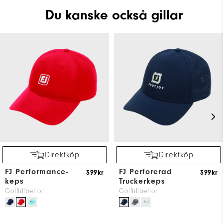
Du kanske också gillar
Direktköp
Direktköp
FJ Performance-
FJ Perforerad
399kr
399kr
keps
Truckerkeps
Golftillbehör
Golftillbehör