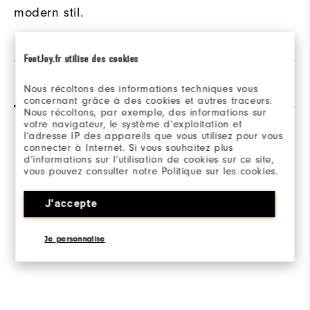
modern stil.
FootJoy.fr utilise des cookies
Recensioner
Q&A
Nous récoltons des informations techniques vous
concernant grâce à des cookies et autres traceurs.
Nous récoltons, par exemple, des informations sur
votre navigateur, le système d’exploitation et
l’adresse IP des appareils que vous utilisez pour vous
connecter à Internet. Si vous souhaitez plus
d’informations sur l’utilisation de cookies sur ce site,
vous pouvez consulter notre Politique sur les cookies.
Be the first to review this product
J'accepte
Share your thoughts with other customers.
Je personnalise
SKRIV EN RECENSION