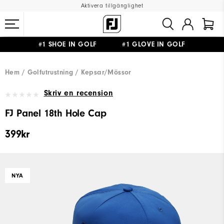
Aktivera tillgänglighet
#1 SHOE IN GOLF #1 GLOVE IN GOLF
FRI FRAKT
PÅ ALLA BESTÄLLNINGAR ÖVER 999KR
&
FRI RETUR
Hem
Golfutrustning
Kepsar/Mössor
Skriv en recension
FJ Panel 18th Hole Cap
399kr
NYA