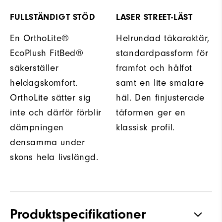
FULLSTÄNDIGT STÖD
LASER STREET-LÄST
En OrthoLite®
Helrundad tåkaraktär,
EcoPlush FitBed®
standardpassform för
säkerställer
framfot och hålfot
heldagskomfort.
samt en lite smalare
OrthoLite sätter sig
häl. Den finjusterade
inte och därför förblir
tåformen ger en
dämpningen
klassisk profil.
densamma under
skons hela livslängd.
Produktspecifikationer