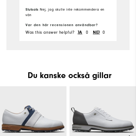
Slutsats
Nej, jag skulle inte rekommendera en
vän
Sl
Var den här recensionen användbar?
Va
Was this answer helpful?
0
0
Wa
JA
NEJ
Du kanske också gillar