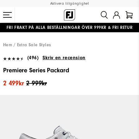
Aktivera tillgänglighet
FRI FRAKT
PÅ ALLA BESTÄLLNINGAR ÖVER 999KR
&
FRI RETUR
#1 SHOE IN GOLF #1 GLOVE IN GOLF
Hem
Extra Sale Styles
(496)
Skriv en recension
Premiere Series Packard
2 499kr
2 999kr