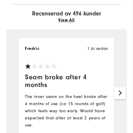
Recenserad av 496 kunder
View All
1 år sedan
Fredric
B
Ve
Seam broke after 4
T
months
t
The inner seam on the heel broke after
Hå
4 months of use (ca 15 rounds of golf)
vi
which feels way too early. Would have
expected that after at least 2 years of
use.