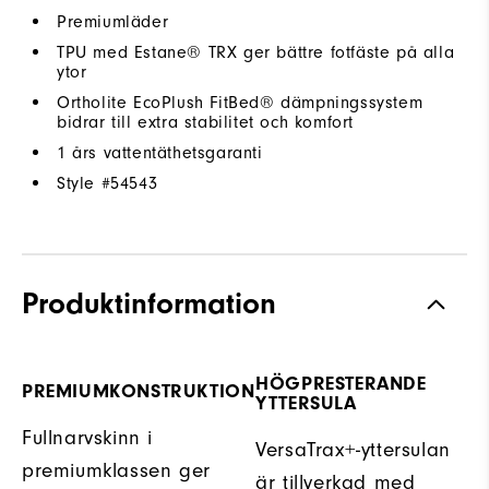
Premiumläder
TPU med Estane® TRX ger bättre fotfäste på alla
ytor
Ortholite EcoPlush FitBed® dämpningssystem
bidrar till extra stabilitet och komfort
1 års vattentäthetsgaranti
Style #
54543
Produktinformation
HÖGPRESTERANDE
PREMIUMKONSTRUKTION
YTTERSULA
Fullnarvskinn i
VersaTrax+-yttersulan
premiumklassen ger
är tillverkad med