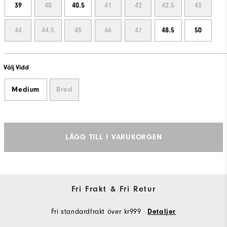
39
40
40.5
41
42
42.5
43
44
44.5
45
46
47
48.5
50
Välj Vidd
Medium
Bred
LÄGG TILL I VARUKORGEN
Fri Frakt & Fri Retur
Fri standardfrakt över kr999
Detaljer