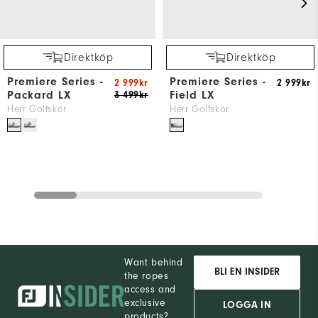
Direktköp
Direktköp
Premiere Series -
Premiere Series -
2 999kr
2 999kr
Packard LX
Field LX
3 499kr
Herr Golfskor
Herr Golfskor
Want behind
BLI EN INSIDER
the ropes
access and
exclusive
LOGGA IN
products?