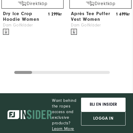
Direktköp
Direktköp
Dry Ice Crop
Après Tee Puffer
1 299kr
1 699kr
Hoodie Women
Vest Women
Dam Golfkläder
Dam Golfkläder
Want behind
BLI EN INSIDER
the ropes
access and
exclusive
LOGGA IN
products?
Learn More