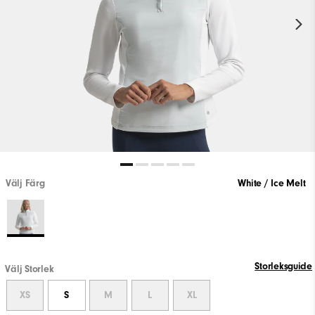
Välj Färg
White / Ice Melt
Storleksguide
Välj Storlek
XS
S
M
L
XL