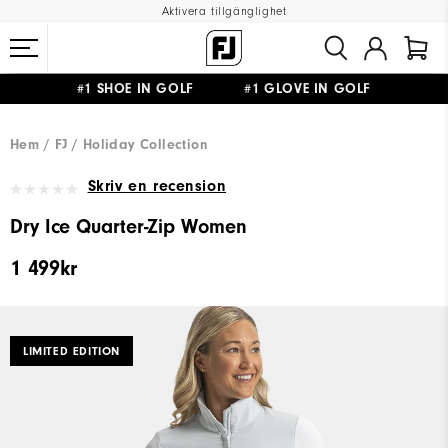
Aktivera tillgänglighet
#1 SHOE IN GOLF #1 GLOVE IN GOLF
FRI FRAKT
PÅ ALLA BESTÄLLNINGAR ÖVER 999KR
&
FRI RETUR
Hem
FJ
Holiday Collection
Skriv en recension
Dry Ice Quarter-Zip Women
1 499kr
LIMITED EDITION