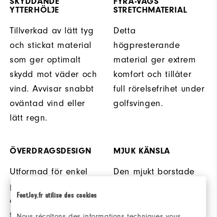
SKYDDANDE
FYRA-VÄGS
YTTERHÖLJE
STRETCHMATERIAL
Tillverkad av lätt tyg
Detta
och stickat material
högpresterande
som ger optimalt
material ger extrem
skydd mot väder och
komfort och tillåter
vind. Avvisar snabbt
full rörelsefrihet under
oväntad vind eller
golfsvingen.
lätt regn.
ÖVERDRAGSDESIGN
MJUK KÄNSLA
Utformad för enkel
Den mjukt borstade
på / av-tagning allt
insidan ger skön
FootJoy.fr utilise des cookies
eftersom
värme och komfort
förhållandena på
under kyligare dagar.
Nous récoltons des informations techniques vous