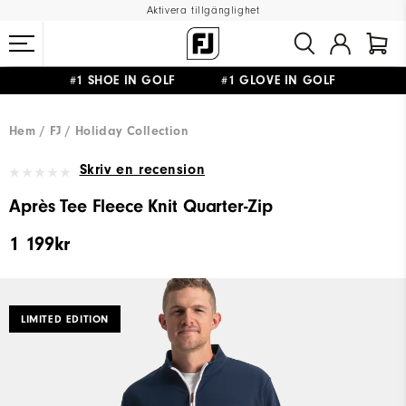
Aktivera tillgänglighet
#1 SHOE IN GOLF #1 GLOVE IN GOLF
FRI FRAKT
PÅ ALLA BESTÄLLNINGAR ÖVER 999KR
&
FRI RETUR
Hem
FJ
Holiday Collection
Skriv en recension
Après Tee Fleece Knit Quarter-Zip
1 199kr
LIMITED EDITION