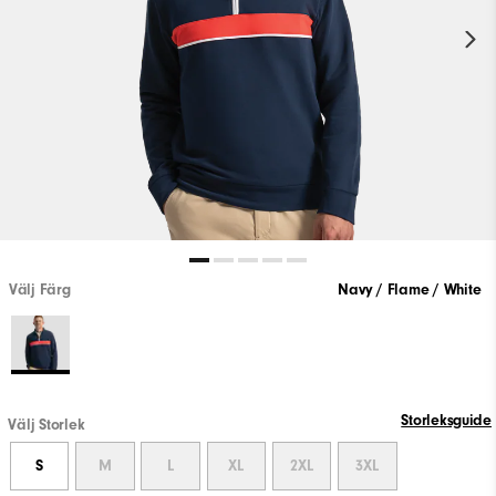
Välj Färg
Navy / Flame / White
Storleksguide
Välj Storlek
S
M
L
XL
2XL
3XL