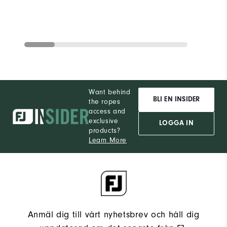
Want behind
BLI EN INSIDER
the ropes
access and
exclusive
LOGGA IN
products?
Learn More
Anmäl dig till vårt nyhetsbrev och håll dig