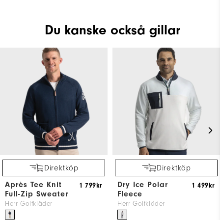
Du kanske också gillar
Direktköp
Direktköp
Après Tee Knit
Dry Ice Polar
1 799kr
1 499kr
Full-Zip Sweater
Fleece
Herr Golfkläder
Herr Golfkläder