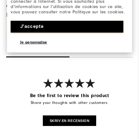
connecter à Internet. Si vous souhaitez plus
erbjuder extra
| 38% Polyester
d’informations sur l’utilisation de cookies sur ce site,
vous pouvez consulter notre Politique sur les cookies.
hållbarhet.
| 5% Elastane
J'accepte
Je personnalise
Recensioner
Q&A
Be the first to review this product
Share your thoughts with other customers.
SKRIV EN RECENSION