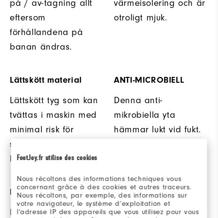
på / av-tagning allt
värmeisolering och är
eftersom
otroligt mjuk.
förhållandena på
banan ändras.
Lättskött material
ANTI-MICROBIELL
Lättskött tyg som kan
Denna anti-
tvättas i maskin med
mikrobiella yta
minimal risk för
hämmar lukt vid fukt.
skrynklor eller
FootJoy.fr utilise des cookies
krympning.
Nous récoltons des informations techniques vous
concernant grâce à des cookies et autres traceurs.
DUBBEL TRÅDSÖM
FABRIC
Nous récoltons, par exemple, des informations sur
votre navigateur, le système d’exploitation et
Dubbelsömmar
| 57% Cotton
l’adresse IP des appareils que vous utilisez pour vous