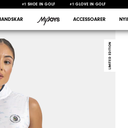
#1 SHOE IN GOLF #1 GLOVE IN GOLF
FRI FRAKT
PÅ ALLA BESTÄLLNINGAR ÖVER 999KR
&
FRI RETUR
HANDSKAR
ACCESSOARER
NY
LIMITED EDITION