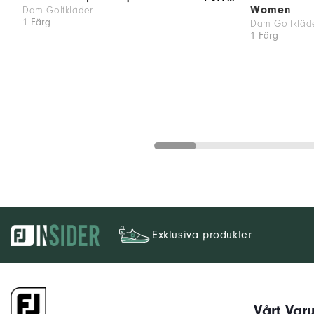
Women
Dam Golfkläder
1 Färg
Dam Golfkläd
1 Färg
Exklusiva produkter
Vårt Var