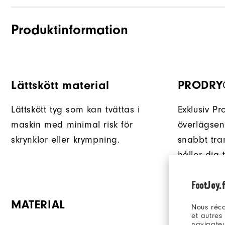
Produktinformation
Lättskött material
PRODRY
Lättskött tyg som kan tvättas i
Exklusiv Pr
maskin med minimal risk för
överlägsen
skrynklor eller krympning.
snabbt tra
håller dig
FootJoy.f
MATERIAL
Nous réco
et autres
navigateu