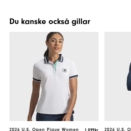
Du kanske också gillar
2026 U.S. Open Pique Women
2026 U.S. 
1 099kr