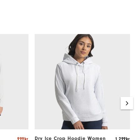
Dry Ice Crop Hoodie Women
W
999kr
1 299kr