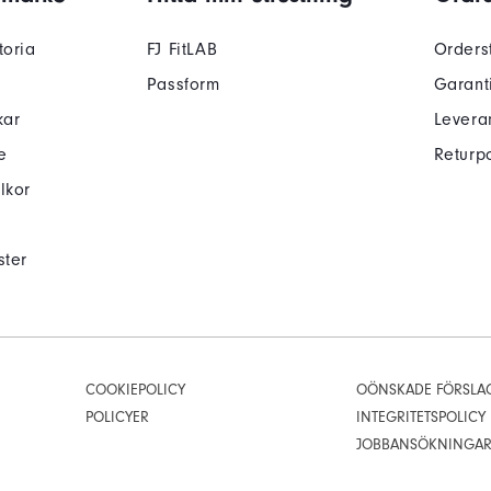
toria
FJ FitLAB
Orders
Passform
Garant
kar
Levera
e
Returpo
lkor
ster
COOKIEPOLICY
OÖNSKADE FÖRSLA
POLICYER
INTEGRITETSPOLICY
JOBBANSÖKNINGA