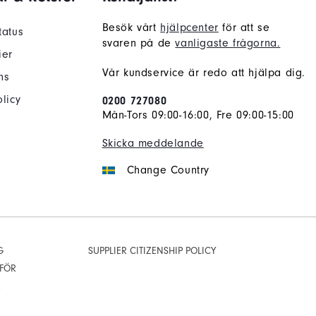
Besök vårt
hjälpcenter
för att se
tatus
svaren på de
vanligaste frågorna.
ier
Vår kundservice är redo att hjälpa dig.
ns
licy
0200 727080
Mån-Tors 09:00-16:00, Fre 09:00-15:00
Skicka meddelande
Change Country
G
SUPPLIER CITIZENSHIP POLICY
 FÖR
R