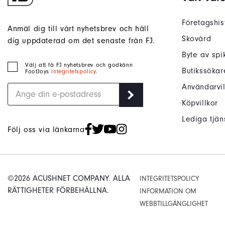
Företagshis
Anmäl dig till vårt nyhetsbrev och håll
Skovård
dig uppdaterad om det senaste från FJ.
Byte av spi
Välj att få FJ nyhetsbrev och godkänn
Butikssökar
FootJoys
integritetspolicy
.
Användarvil
Köpvillkor
Lediga tjän
Följ oss via länkarna
©2026 ACUSHNET COMPANY. ALLA
INTEGRITETSPOLICY
RÄTTIGHETER FÖRBEHÅLLNA.
INFORMATION OM
WEBBTILLGÄNGLIGHET