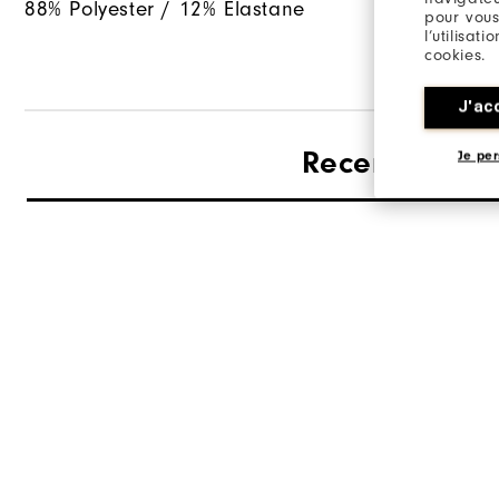
88% Polyester / 12% Elastane
pour vous
l’utilisat
cookies.
J'ac
Recensioner
Je per