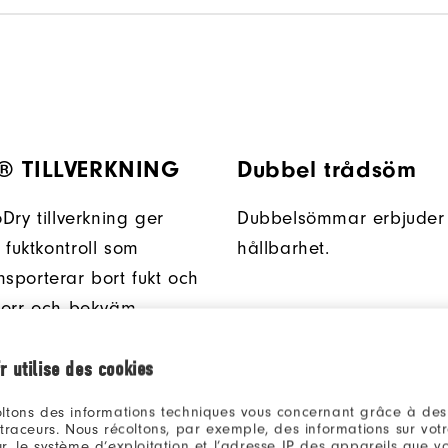
® TILLVERKNING
Dubbel trådsöm
oDry tillverkning ger
Dubbelsömmar erbjuder 
 fuktkontroll som
hållbarhet.
nsporterar bort fukt och
 torr och bekväm.
r utilise des cookies
ltons des informations techniques vous concernant grâce à des
 traceurs. Nous récoltons, par exemple, des informations sur vot
r, le système d’exploitation et l’adresse IP des appareils que vou