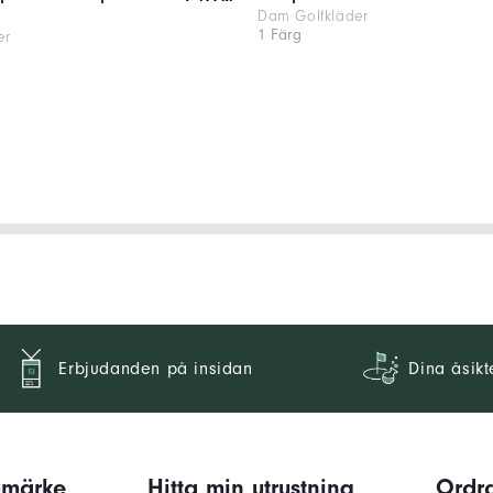
Dam Golfkläder
1 Färg
er
Erbjudanden på insidan
Dina åsikt
umärke
Hitta min utrustning
Ordra