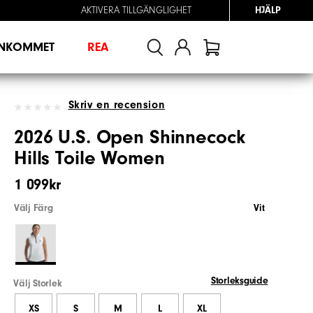
AKTIVERA TILLGÄNGLIGHET
HJÄLP
INKOMMET
REA
Skriv en recension
2026 U.S. Open Shinnecock
Hills Toile Women
1 099kr
Välj Färg
Vit
Storleksguide
Välj Storlek
XS
S
M
L
XL