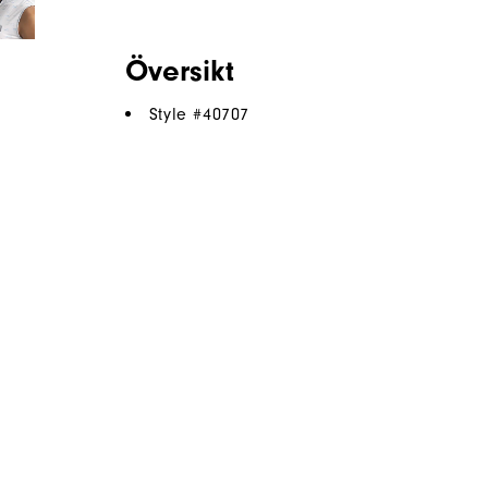
Översikt
Style #
40707