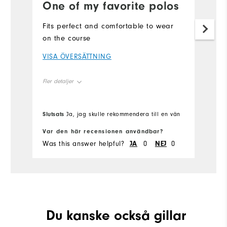
One of my favorite polos
Fits perfect and comfortable to wear
on the course
VISA ÖVERSÄTTNING
Fler detaljer
Overall Size
Slutsats
Ja, jag skulle rekommendera till en vän
Runs Small
Runs Large
Var den här recensionen användbar?
Was this answer helpful?
JA
0
NEJ
0
Du kanske också gillar