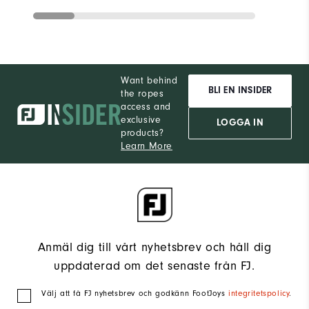
Want behind
BLI EN INSIDER
the ropes
access and
exclusive
LOGGA IN
products?
Learn More
Anmäl dig till vårt nyhetsbrev och håll dig
uppdaterad om det senaste från FJ.
Välj att få FJ nyhetsbrev och godkänn FootJoys
integritetspolicy
.