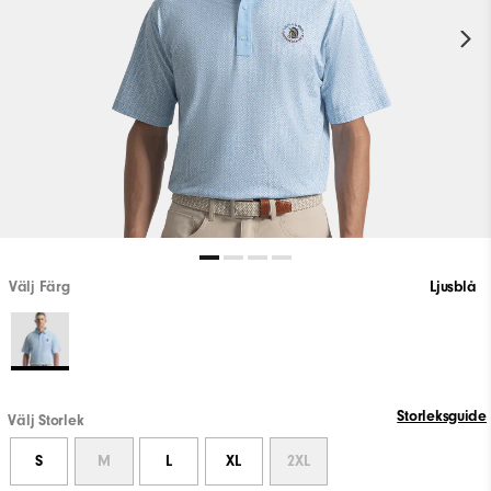
Välj Färg
Ljusblå
Storleksguide
Välj Storlek
S
M
L
XL
2XL