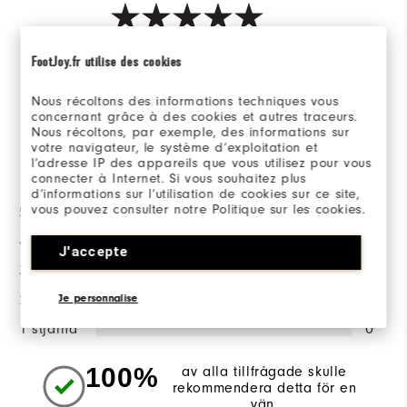
Based on 1 Review(s)
FootJoy.fr utilise des cookies
Nous récoltons des informations techniques vous
SKRIV EN RECENSION
concernant grâce à des cookies et autres traceurs.
Nous récoltons, par exemple, des informations sur
votre navigateur, le système d’exploitation et
l’adresse IP des appareils que vous utilisez pour vous
Betygsfördelning
connecter à Internet. Si vous souhaitez plus
d’informations sur l’utilisation de cookies sur ce site,
vous pouvez consulter notre Politique sur les cookies.
5 stjärnor
1
4 stjärnor
0
J'accepte
3 stjärnor
0
Je personnalise
2 stjärnor
0
1 stjärna
0
100%
av alla tillfrågade skulle
rekommendera detta för en
vän.