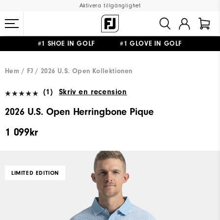
Aktivera tillgänglighet
#1 SHOE IN GOLF #1 GLOVE IN GOLF
FRI FRAKT
PÅ ALLA BESTÄLLNINGAR ÖVER 999KR
&
FRI RETUR
Hem
FJ
2026 U.S. Open Kollektionen
(1)
Skriv en recension
2026 U.S. Open Herringbone Pique
1 099kr
LIMITED EDITION