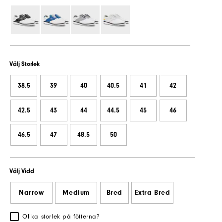
Välj Storlek
38.5
39
40
40.5
41
42
42.5
43
44
44.5
45
46
46.5
47
48.5
50
Välj Vidd
Narrow
Medium
Bred
Extra Bred
Olika storlek på fötterna?