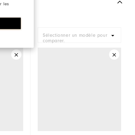
Spiked
r les
Supportive
Moderate
pour
Sélectionner un modèle pour
comparer.