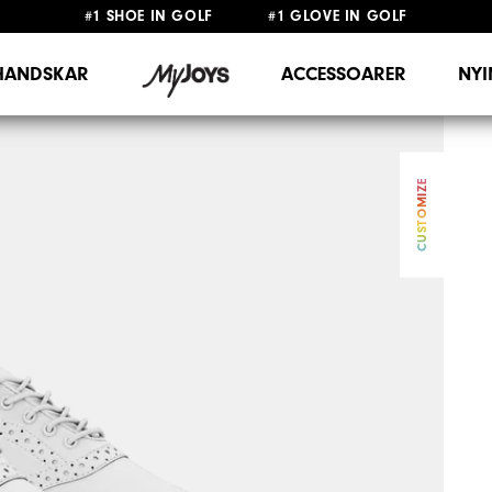
#1 SHOE IN GOLF #1 GLOVE IN GOLF
FRI FRAKT
PÅ ALLA BESTÄLLNINGAR ÖVER 999KR
&
FRI RETUR
HANDSKAR
ACCESSOARER
NY
CUSTOMIZE