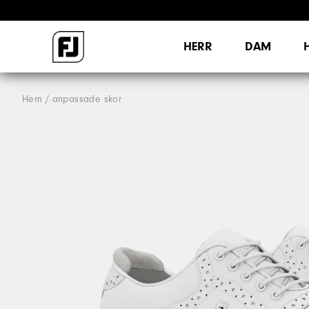
HERR
DAM
Hem
anpassade skor