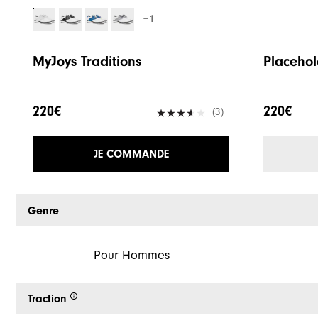
+1
MyJoys Traditions
Placehol
220€
220€
(3)
JE COMMANDE
Genre
Pour Hommes
Traction