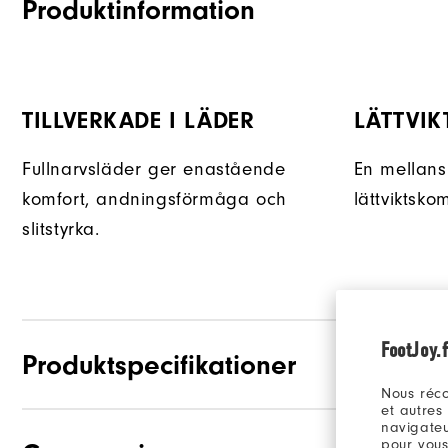
Produktinformation
TILLVERKADE I LÄDER
LÄTTVIK
Fullnarvsläder ger enastående
En mellans
komfort, andningsförmåga och
lättviktskom
slitstyrka.
FootJoy.f
Produktspecifikationer
Nous réco
et autres
navigateu
pour vous