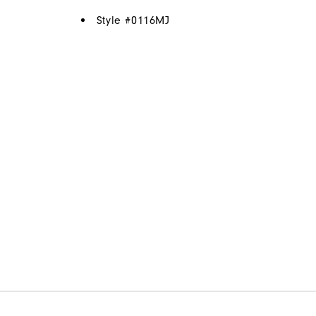
Style #
0116MJ