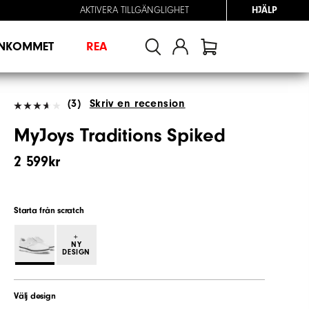
AKTIVERA TILLGÄNGLIGHET
HJÄLP
INKOMMET
REA
(3)
Skriv en recension
MyJoys Traditions Spiked
2 599kr
Starta från scratch
+
NY
DESIGN
Välj design