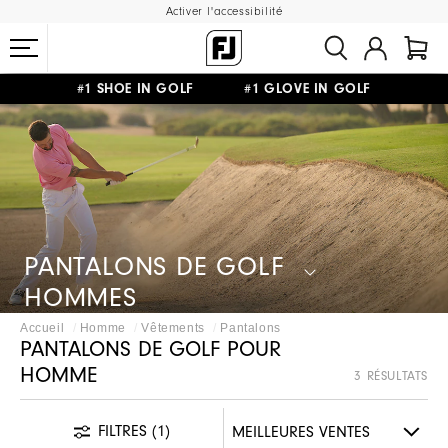
Activer l'accessibilité
#1 SHOE IN GOLF #1 GLOVE IN GOLF
LIVRAISON OFFERTE
DÈS 99€+
&
RETOUR GRATUIT
PANTALONS DE GOLF
HOMMES
Accueil
Homme
Vêtements
Pantalons
PANTALONS DE GOLF POUR
HOMME
3 RÉSULTATS
FILTRES
(1)