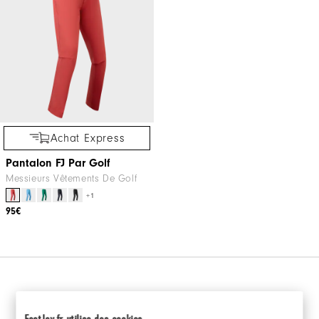
Achat Express
Pantalon FJ Par Golf
Messieurs Vêtements De Golf
+1
95€
FAQ SUR LES PANTALONS
FootJoy.fr utilise des cookies