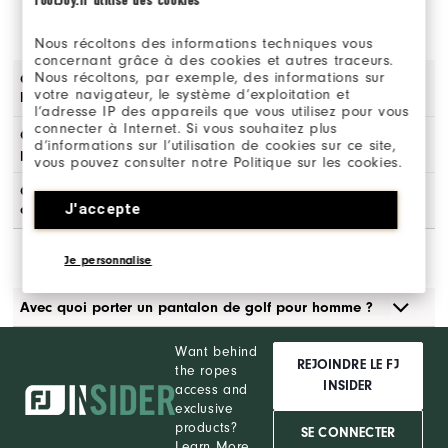
DE GOLF POUR HOMME
Nous récoltons des informations techniques vous
concernant grâce à des cookies et autres traceurs.
Nous récoltons, par exemple, des informations sur
Quels sont les meilleurs pantalons de golf pour
votre navigateur, le système d’exploitation et
homme ?
l’adresse IP des appareils que vous utilisez pour vous
connecter à Internet. Si vous souhaitez plus
Quels sont les différents styles de pantalons de golf
d’informations sur l’utilisation de cookies sur ce site,
pour homme ?
vous pouvez consulter notre Politique sur les cookies.
Quelles caractéristiques rechercher dans un pantalon
J'accepte
de golf pour homme ?
Je personnalise
Avec quoi porter un pantalon de golf pour homme ?
Want behind
REJOINDRE LE FJ
the ropes
INSIDER
access and
exclusive
products?
SE CONNECTER
Learn More