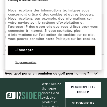
DE GOLF POUR HOMME
Nous récoltons des informations techniques vous
concernant grâce à des cookies et autres traceurs.
Nous récoltons, par exemple, des informations sur
Quels sont les meilleurs pantalons de golf pour
votre navigateur, le système d’exploitation et
homme ?
l’adresse IP des appareils que vous utilisez pour vous
connecter à Internet. Si vous souhaitez plus
Quels sont les différents styles de pantalons de golf
d’informations sur l’utilisation de cookies sur ce site,
pour homme ?
vous pouvez consulter notre Politique sur les cookies.
Quelles caractéristiques rechercher dans un pantalon
J'accepte
de golf pour homme ?
Je personnalise
Avec quoi porter un pantalon de golf pour homme ?
Want behind
REJOINDRE LE FJ
the ropes
INSIDER
access and
exclusive
products?
SE CONNECTER
Learn More