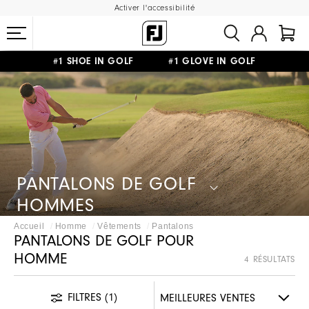
Activer l'accessibilité
#1 SHOE IN GOLF #1 GLOVE IN GOLF
LIVRAISON OFFERTE
DÈS 99€+
&
RETOUR GRATUIT
PANTALONS DE GOLF
HOMMES
Accueil
Homme
Vêtements
Pantalons
PANTALONS DE GOLF POUR
HOMME
4 RÉSULTATS
FILTRES
(1)