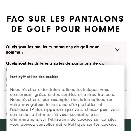
FAQ SUR LES PANTALONS
DE GOLF POUR HOMME
Quels sont les meilleurs pantalons de golf pour
homme ?
Quels sont les différents styles de pantalons de golf
pour homme ?
FootJoy.fr utilise des cookies
Quelles caractéristiques rechercher dans un pantalon
de golf pour homme ?
Nous récoltons des informations techniques vous
concernant grâce à des cookies et autres traceurs.
Nous récoltons, par exemple, des informations sur
votre navigateur, le système d’exploitation et
l’adresse IP des appareils que vous utilisez pour vous
Avec quoi porter un pantalon de golf pour homme ?
connecter à Internet. Si vous souhaitez plus
d’informations sur l’utilisation de cookies sur ce site,
vous pouvez consulter notre Politique sur les cookies.
Want behind
REJOINDRE LE FJ