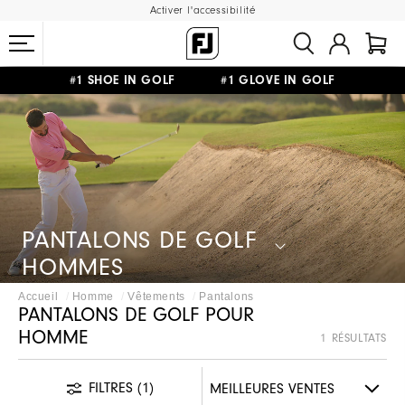
Activer l'accessibilité
#1 SHOE IN GOLF #1 GLOVE IN GOLF
LIVRAISON OFFERTE
DÈS 99€+
&
RETOUR GRATUIT
PANTALONS DE GOLF
HOMMES
Accueil
Homme
Vêtements
Pantalons
PANTALONS DE GOLF POUR
HOMME
1 RÉSULTATS
FILTRES
(1)