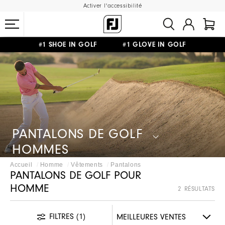
Activer l'accessibilité
#1 SHOE IN GOLF #1 GLOVE IN GOLF
LIVRAISON OFFERTE
DÈS 99€+
&
RETOUR GRATUIT
PANTALONS DE GOLF
HOMMES
Accueil
Homme
Vêtements
Pantalons
PANTALONS DE GOLF POUR
HOMME
2 RÉSULTATS
FILTRES
(1)