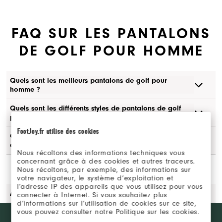
FAQ SUR LES PANTALONS
DE GOLF POUR HOMME
Quels sont les meilleurs pantalons de golf pour
homme ?
Quels sont les différents styles de pantalons de golf
pour homme ?
FootJoy.fr utilise des cookies
Quelles caractéristiques rechercher dans un pantalon
de golf pour homme ?
Nous récoltons des informations techniques vous
concernant grâce à des cookies et autres traceurs.
Nous récoltons, par exemple, des informations sur
votre navigateur, le système d’exploitation et
l’adresse IP des appareils que vous utilisez pour vous
Avec quoi porter un pantalon de golf pour homme ?
connecter à Internet. Si vous souhaitez plus
d’informations sur l’utilisation de cookies sur ce site,
vous pouvez consulter notre Politique sur les cookies.
Want behind