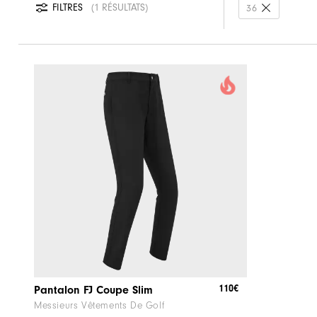
FILTRES
1 RÉSULTATS
36
110€
Pantalon FJ Coupe Slim
Messieurs Vêtements De Golf