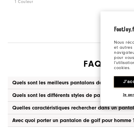
1 Couleur
FootJoy.f
Nous réco
et autres
navigateu
pour vous
FAQ SUR 
l’utilisat
cookies.
J'ac
Quels sont les meilleurs pantalons de golf pour h
Quels sont les différents styles de pantalons de g
Je per
Quelles caractéristiques rechercher dans un pant
Avec quoi porter un pantalon de golf pour homme 