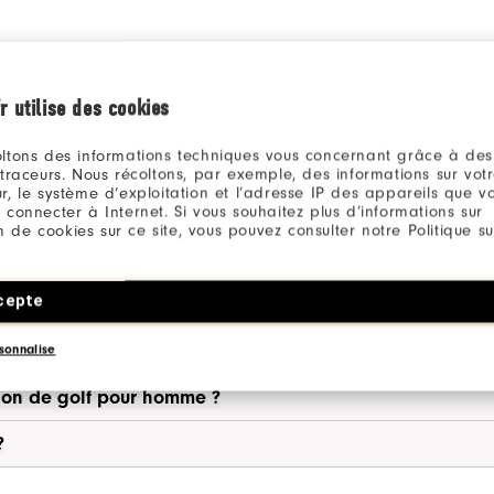
r utilise des cookies
ltons des informations techniques vous concernant grâce à des
 traceurs. Nous récoltons, par exemple, des informations sur vot
r, le système d’exploitation et l’adresse IP des appareils que vou
 connecter à Internet. Si vous souhaitez plus d’informations sur
LES PANTALONS DE GOLF P
ion de cookies sur ce site, vous pouvez consulter notre Politique su
cepte
omme ?
olf pour homme ?
sonnalise
alon de golf pour homme ?
?