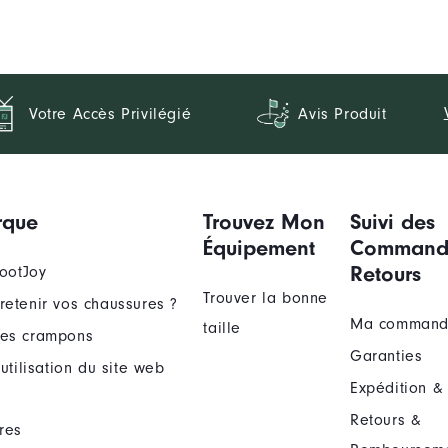
Votre Accès Privilégié
Avis Produit
rque
Trouvez Mon
Suivi des
Équipement
Command
Retours
FootJoy
Trouver la bonne
etenir vos chaussures ?
Ma comman
taille
es crampons
Garanties
utilisation du site web
Expédition & 
Retours &
res