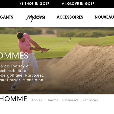
#1 SHOE IN GOLF #1 GLOVE IN GOLF
LIVRAISON OFFERTE
DÈS 99€+
&
RETOUR GRATUIT
GANTS
ACCESSOIRES
NOUVEAU
HOMMES
s de FootJoy et
xtensibilité et
robe golfique. Parcourez
our trouver le pantalon
 HOMME
Accueil
Homme
Vêtements
Pantalons