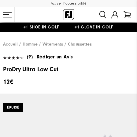
Activer l'accessibilité
#1 SHOE IN GOLF #1 GLOVE IN GOLF
LIVRAISON OFFERTE
DÈS 99€+
&
RETOUR GRATUIT
Accueil
Homme
Vêtements
Chaussettes
(9)
Rédiger un Avis
ProDry Ultra Low Cut
12€
ÉPUISÉ