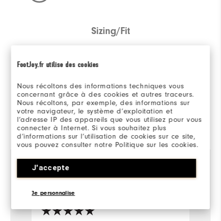
Sizing/Fit
Overall Size
FootJoy.fr utilise des cookies
Runs Small
Runs Large
Nous récoltons des informations techniques vous
concernant grâce à des cookies et autres traceurs.
Nous récoltons, par exemple, des informations sur
votre navigateur, le système d’exploitation et
l’adresse IP des appareils que vous utilisez pour vous
Commenté par 9 clients
connecter à Internet. Si vous souhaitez plus
View All
d’informations sur l’utilisation de cookies sur ce site,
vous pouvez consulter notre Politique sur les cookies.
J'accepte
il y a 4 mois
Mark
F
Acheteur Vérifié
Je personnalise