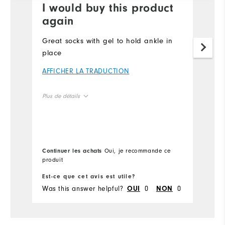
I would buy this product
V
again
d
Great socks with gel to hold ankle in
W
place
A
AFFICHER LA TRADUCTION
Pl
Plus de détails
Ov
Overall Size
Ru
Runs Small
Runs Large
Continuer les achats
Oui, je recommande ce
Co
Co
produit
pa
Est-ce que cet avis est utile?
Es
Du
Was this answer helpful?
0
0
Wa
OUI
NON
Pe