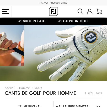
Activer l'accessibilité
#1 SHOE IN GOLF #1 GLOVE IN GOLF
LIVRAISON OFFERTE
DÈS 99€+
&
RETOUR GRATUIT
Accueil
Homme
Gants
GANTS DE GOLF POUR HOMME
1 RÉSULTATS
FILTRES
(1)