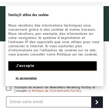
Want behind
FootJoy.fr utilise des cookies
REJOINDRE LE FJ
the ropes
INSIDER
access and
Nous récoltons des informations techniques vous
exclusive
concernant grâce à des cookies et autres traceurs.
products?
SE CONNECTER
Nous récoltons, par exemple, des informations sur
Learn More
votre navigateur, le système d’exploitation et
l’adresse IP des appareils que vous utilisez pour vous
connecter à Internet. Si vous souhaitez plus
d’informations sur l’utilisation de cookies sur ce site,
vous pouvez consulter notre Politique sur les cookies.
J'accepte
Inscrivez-vous à notre newsletter marketing et
recevez en exclusivité les actualités FootJoy.
Je personnalise
J‘accepte de recevoir les Newsletters Marketing FootJoy et
j’accepte
la Politique de Confidentialité FootJoy
.