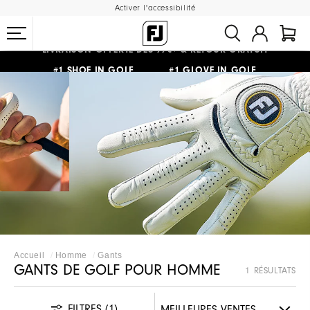
Activer l'accessibilité
LIVRAISON OFFERTE
DÈS 99€+
&
RETOUR GRATUIT
#1 SHOE IN GOLF #1 GLOVE IN GOLF
Accueil
Homme
Gants
GANTS DE GOLF POUR HOMME
1 RÉSULTATS
FILTRES
(1)