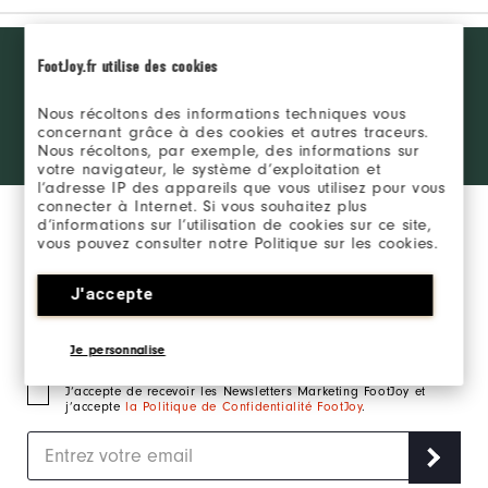
Want behind
FootJoy.fr utilise des cookies
REJOINDRE LE FJ
the ropes
INSIDER
access and
Nous récoltons des informations techniques vous
exclusive
concernant grâce à des cookies et autres traceurs.
products?
SE CONNECTER
Nous récoltons, par exemple, des informations sur
Learn More
votre navigateur, le système d’exploitation et
l’adresse IP des appareils que vous utilisez pour vous
connecter à Internet. Si vous souhaitez plus
d’informations sur l’utilisation de cookies sur ce site,
vous pouvez consulter notre Politique sur les cookies.
J'accepte
Inscrivez-vous à notre newsletter marketing et
recevez en exclusivité les actualités FootJoy.
Je personnalise
J‘accepte de recevoir les Newsletters Marketing FootJoy et
j’accepte
la Politique de Confidentialité FootJoy
.