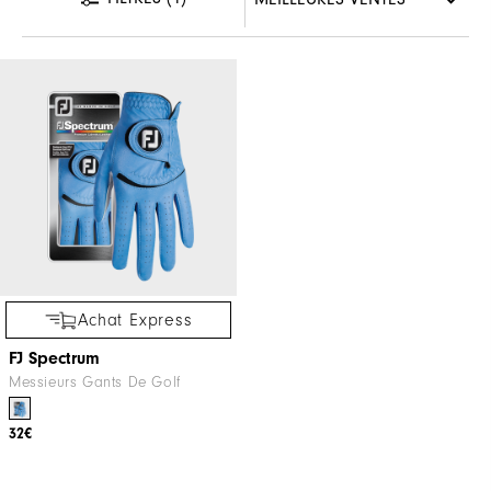
Achat Express
FJ Spectrum
Messieurs Gants De Golf
32€