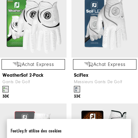
Achat Express
Achat Express
WeatherSof 2-Pack
SciFlex
Gants De Golf
Messieurs Gants De Golf
30€
33€
FootJoy.fr utilise des cookies