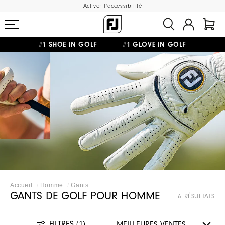
Activer l'accessibilité
#1 SHOE IN GOLF #1 GLOVE IN GOLF
LIVRAISON OFFERTE
DÈS 99€+
&
RETOUR GRATUIT
Accueil
Homme
Gants
GANTS DE GOLF POUR HOMME
6 RÉSULTATS
FILTRES
(1)