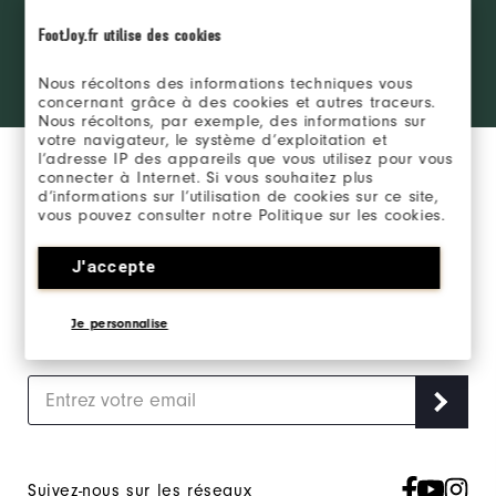
REJOINDRE LE FJ
the ropes
INSIDER
FootJoy.fr utilise des cookies
access and
exclusive
products?
Nous récoltons des informations techniques vous
SE CONNECTER
Learn More
concernant grâce à des cookies et autres traceurs.
Nous récoltons, par exemple, des informations sur
votre navigateur, le système d’exploitation et
l’adresse IP des appareils que vous utilisez pour vous
connecter à Internet. Si vous souhaitez plus
d’informations sur l’utilisation de cookies sur ce site,
vous pouvez consulter notre Politique sur les cookies.
Inscrivez-vous à notre newsletter marketing et
J'accepte
recevez en exclusivité les actualités FootJoy.
Je personnalise
J‘accepte de recevoir les Newsletters Marketing FootJoy et
j’accepte
la Politique de Confidentialité FootJoy
.
Suivez-nous sur les réseaux