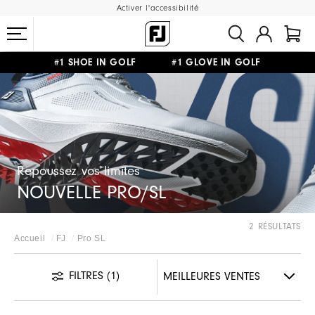
Activer l'accessibilité
#1 SHOE IN GOLF #1 GLOVE IN GOLF
LIVRAISON OFFERTE
DÈS 99€+
&
RETOUR GRATUIT
Repoussez vos limites
NOUVELLE PRO/SL
2 RÉSULTATS
Accueil
FJ
Pro SL
FILTRES
(1)