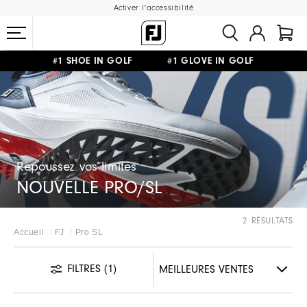
Activer l'accessibilité
#1 SHOE IN GOLF #1 GLOVE IN GOLF
LIVRAISON OFFERTE
DÈS 99€+
&
RETOUR GRATUIT
Repoussez vos limites
NOUVELLE PRO/SL
2 RÉSULTATS
Accueil
FJ
Pro SL
FILTRES
(1)