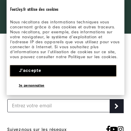
REJOINDRE LE FJ
the ropes
INSIDER
FootJoy.fr utilise des cookies
access and
exclusive
products?
Nous récoltons des informations techniques vous
SE CONNECTER
Learn More
concernant grâce à des cookies et autres traceurs.
Nous récoltons, par exemple, des informations sur
votre navigateur, le système d’exploitation et
l’adresse IP des appareils que vous utilisez pour vous
connecter à Internet. Si vous souhaitez plus
d’informations sur l’utilisation de cookies sur ce site,
vous pouvez consulter notre Politique sur les cookies.
Inscrivez-vous à notre newsletter marketing et
J'accepte
recevez en exclusivité les actualités FootJoy.
Je personnalise
J‘accepte de recevoir les Newsletters Marketing FootJoy et
j’accepte
la Politique de Confidentialité FootJoy
.
Suivez-nous sur les réseaux