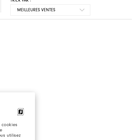
TRIER PAR :
 cookies
re
s utilisez