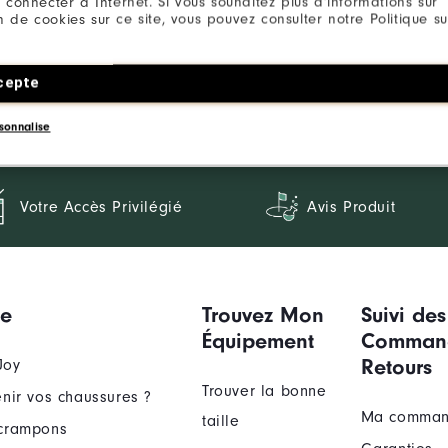
 connecter à Internet. Si vous souhaitez plus d’informations sur
ion de cookies sur ce site, vous pouvez consulter notre Politique su
cepte
sonnalise
Votre Accès Privilégié
Avis Produit
ue
Trouvez Mon
Suivi des
Équipement
Comman
Retours
Joy
Trouver la bonne
nir vos chaussures ?
Ma comma
taille
crampons