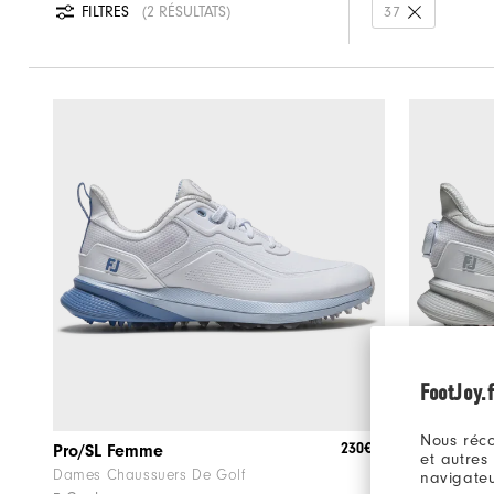
FILTRES
2 RÉSULTATS
37
FootJoy.f
Nous réco
230€
Pro/SL Femme
Pro/SL BO
et autres
Dames Chaussuers De Golf
Dames Chau
navigateu