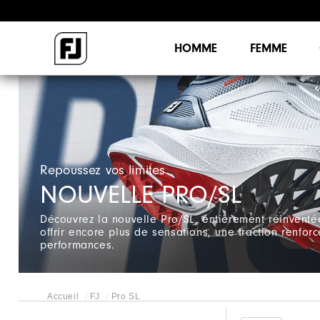
HOMME
FEMME
Repoussez vos limites
NOUVELLE PRO/SL
Découvrez la nouvelle Pro/SL, entièrement réinvent
offrir encore plus de sensations, une traction renfor
performances.
Accueil
FJ
Pro SL