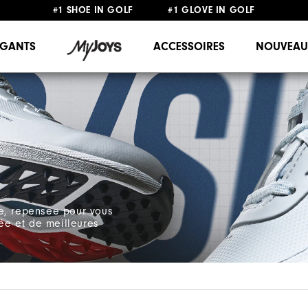
#1 SHOE IN GOLF #1 GLOVE IN GOLF
LIVRAISON OFFERTE
DÈS 99€+
&
RETOUR GRATUIT
GANTS
ACCESSOIRES
NOUVEAU
ée, repensée pour vous
cée et de meilleures