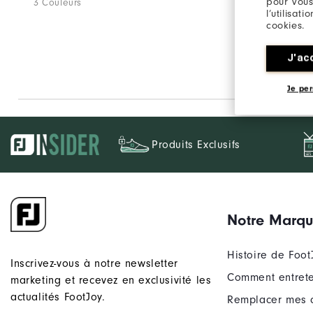
pour vous
3 Couleurs
1 Couleur
l’utilisat
cookies.
J'ac
Je per
Produits Exclusifs
Notre Marq
Histoire de Foot
Inscrivez-vous à notre newsletter
Comment entrete
marketing et recevez en exclusivité les
actualités FootJoy.
Remplacer mes 