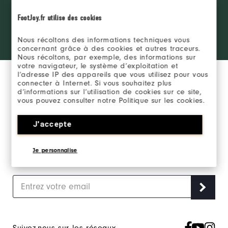
REJOINDRE LE FJ
the ropes
INSIDER
FootJoy.fr utilise des cookies
access and
exclusive
products?
Nous récoltons des informations techniques vous
SE CONNECTER
Learn More
concernant grâce à des cookies et autres traceurs.
Nous récoltons, par exemple, des informations sur
votre navigateur, le système d’exploitation et
l’adresse IP des appareils que vous utilisez pour vous
connecter à Internet. Si vous souhaitez plus
d’informations sur l’utilisation de cookies sur ce site,
vous pouvez consulter notre Politique sur les cookies.
Inscrivez-vous à notre newsletter marketing et
J'accepte
recevez en exclusivité les actualités FootJoy.
Je personnalise
J‘accepte de recevoir les Newsletters Marketing FootJoy et
j’accepte
la Politique de Confidentialité FootJoy
.