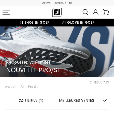
Activer l'accessibilité
#1 SHOE IN GOLF #1 GLOVE IN GOLF
LIVRAISON OFFERTE
DÈS 99€+
&
RETOUR GRATUIT
Repoussez vos limites
NOUVELLE PRO/SL
2 RÉSULTATS
Accueil
FJ
Pro SL
FILTRES
(1)