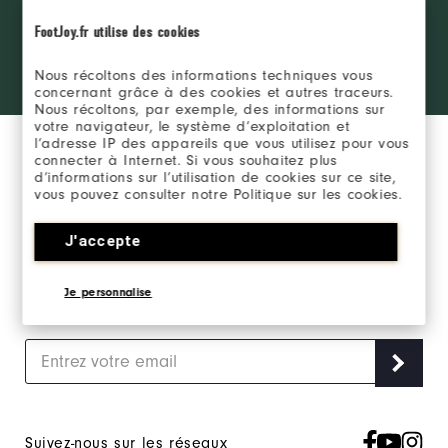
REJOINDRE LE FJ
the ropes
INSIDER
FootJoy.fr utilise des cookies
access and
exclusive
products?
Nous récoltons des informations techniques vous
SE CONNECTER
Learn More
concernant grâce à des cookies et autres traceurs.
Nous récoltons, par exemple, des informations sur
votre navigateur, le système d’exploitation et
l’adresse IP des appareils que vous utilisez pour vous
connecter à Internet. Si vous souhaitez plus
d’informations sur l’utilisation de cookies sur ce site,
vous pouvez consulter notre Politique sur les cookies.
Inscrivez-vous à notre newsletter marketing et
J'accepte
recevez en exclusivité les actualités FootJoy.
Je personnalise
J‘accepte de recevoir les Newsletters Marketing FootJoy et
j’accepte
la Politique de Confidentialité FootJoy
.
Suivez-nous sur les réseaux