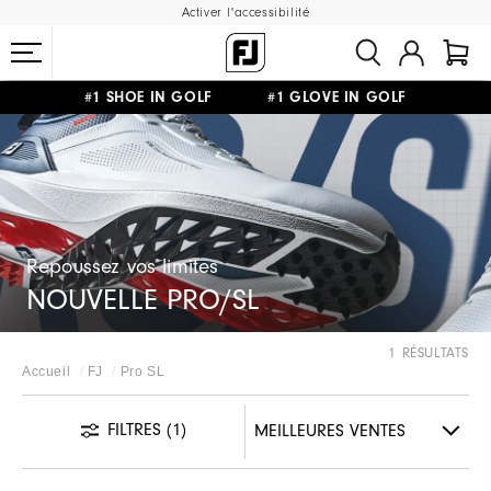
Activer l'accessibilité
#1 SHOE IN GOLF #1 GLOVE IN GOLF
LIVRAISON OFFERTE
DÈS 99€+
&
RETOUR GRATUIT
Repoussez vos limites
NOUVELLE PRO/SL
1 RÉSULTATS
Accueil
FJ
Pro SL
FILTRES
(1)